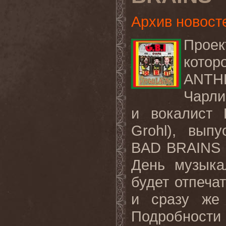
Архив новост
Проек
котор
ANT
Чарли
и
вокалист
Grohl),
выпу
BAD BRAINS
День
музыка
будет отпеча
и сразу же 
Подробности