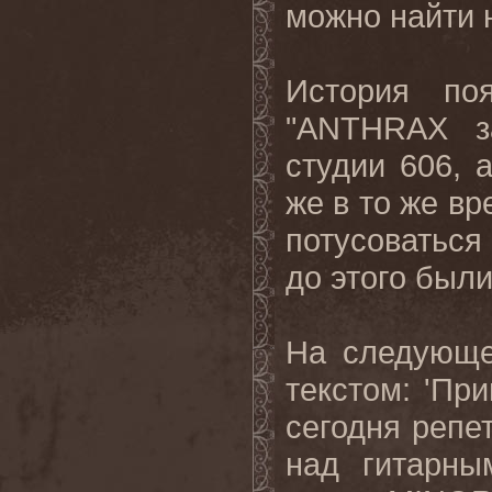
можно найти 
История поя
"
ANTHRAX
студии 606, 
же в то же вр
потусоваться
до этого был
На следующе
текстом: 'Пр
сегодня
репе
над гитарны