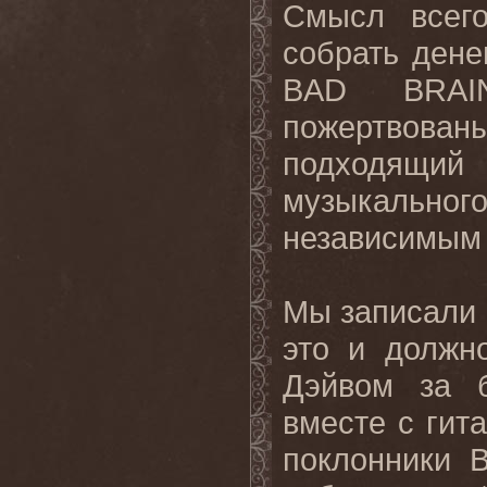
Смысл всего
собрать дене
BAD
BRAI
пожертвован
подходящи
музыкально
независимым
Мы записали 
это и должн
Дэйвом за 
вместе с гит
поклонники