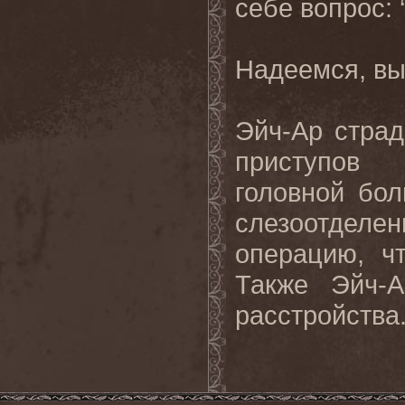
себе вопрос:
Надеемся
,
в
Эйч
-
Ар
страд
приступов
головной
бол
слезоотделе
операцию, ч
Также Эйч-А
расстройства