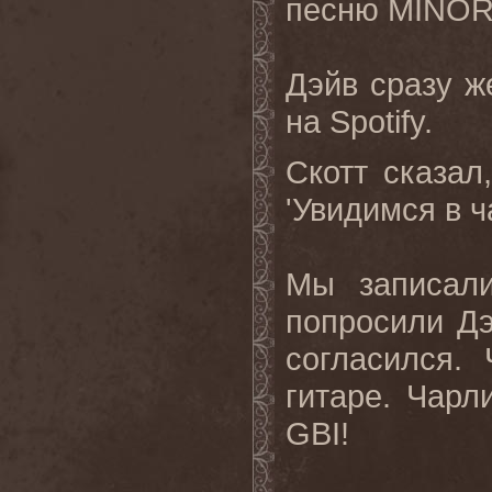
песню
MINO
Дэйв сразу ж
на
Spotify
.
Скотт сказал,
'Увидимся в ч
Мы
записал
попросили Дэ
согласился. 
гитаре
.
Чарл
GBI!