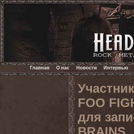
Главная
О нас
Новости
Интервью
Участни
FOO FIG
для запи
BRAINS