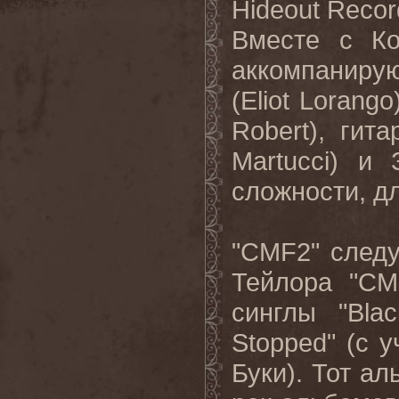
Hideout
Recor
Вместе с Ко
аккомпанирую
(Eliot Lorang
Robert), гит
Martucci) и
сложности, д
"CMF2" след
Тейлора "CM
синглы "Bl
Stopped" (с 
Буки). Тот
ал