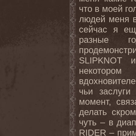
что в моей го
людей меня в
сейчас я ещ
разные 
продемонст
SLIPKNOT
некотором
вдохновителе
чьи заслуги
момент, свя
делать скром
чуть – в диап
RIDER
– прим