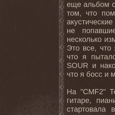
еще
альбом
том, что по
акустические
не попавши
несколько
из
Это
все
,
что
что я пытал
SOUR
и нак
что я босс и 
На "
CMF
2" Т
гитаре, пиа
стартовала 