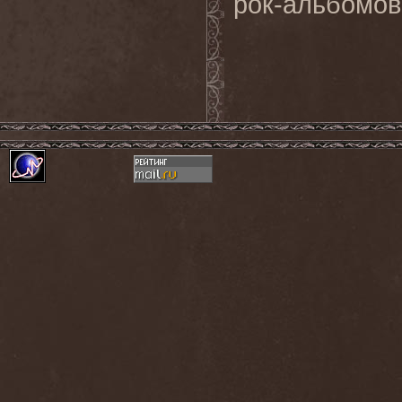
рок
-
альбомов