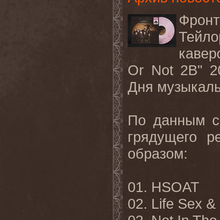
Фрон
Тейло
кавер
Or
Not
2
B
" 
Дня музыкаль
По данным 
грядущего р
образом:
01.
HSOAT
02. Life Sex 