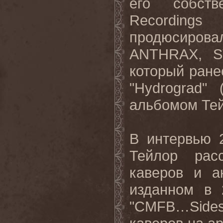
его
собств
Recordings
продюсирова
ANTHRAX, S
который
ране
"Hydrograd"
альбомом
Те
В интервью 
Тейлор рас
каверов и а
изданном в
"
CMFB
…
Side