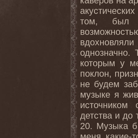
каверов на ар
акустических
том, был
возможностью
вдохновляли
однозначно. 
которым у м
поклон, призн
не будем заб
музыке я жи
источником 
детства и до 
20. Музыка 
меня какие-т