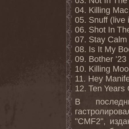
03. Not In The
04. Killing M
05. Snuff (liv
06. Shot In 
07. Stay Calm
08. Is It My 
09. Bother '2
10. Killing 
11. Hey Manif
12. Ten Years
В
последн
гастролирова
"CMF2",
изда