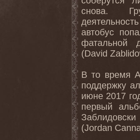
соберутся
л
снова
.
Г
деятельност
автобус попа
фатальной 
(
David
Zablid
В то время
поддержку ал
июне 2017 го
первый аль
Заблидовски
(
Jordan
Canna