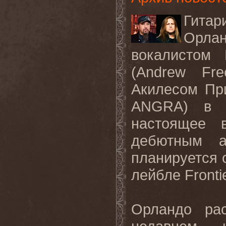
Гитар
Орла
вокалистом
(
Andrew
Fr
Акилесом Пр
ANGRA
) в 
настоящее 
дебютным а
планируется 
лейбле
Fronti
Орландо ра