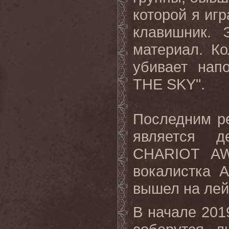
которой я иг
клавишник. 
материал
.
Ко
убивает
нап
THE SKY".
Последним р
является 
CHARIOT
A
вокалистка А
вышел
на
лей
В
начале
201