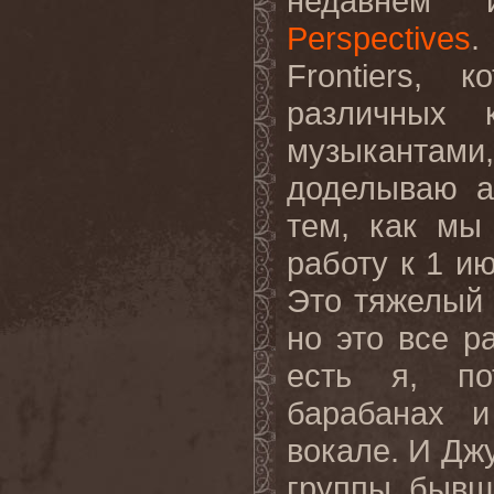
недавнем
Perspectives
.
Frontiers
, ко
различных 
музыкантами
доделываю а
тем, как мы
работу к 1 ию
Это тяжелый 
но это все р
есть я, по
барабанах 
вокале
.
И Джу
группы, бывш