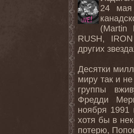
24 мая
канадск
(
Martin
RUSH
,
IRON
других звезд
Десятки мил
миру так и не
группы вжив
Фредди Мер
ноября 1991 
хотя бы в не
потерю, Попоф