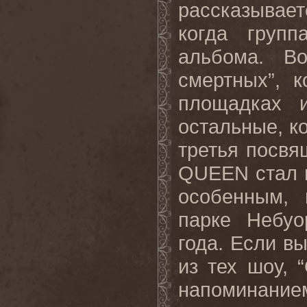
рассказывает
когда
групп
альбома
.
В
смертных”, 
площадках 
остальные, к
третья посвя
QUEEN
стал
особенным, 
парке Небуо
года. Если в
из тех шоу, “
напоминанием