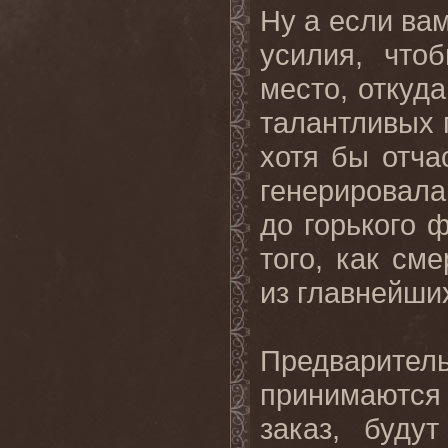
Ну а если вам
усилия, что
место, откуд
талантливых 
хотя бы отча
генерировала
до горького 
того, как см
из главнейши
Предварител
принимаются
заказ, буду