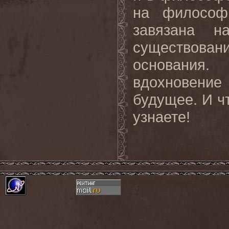
на философ
завязана н
существован
основания.
вдохновени
будущее. И чт
узнаете!