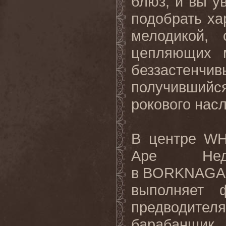
блюз, и вы ув
подобрать ха
мелодикой,
цепляющих м
беззастенчи
получившийс
рокового нас
В центре WH
Аре Нед
в BORKNAGAR
выполняет 
предводителя
барабанщик 