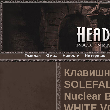
Главная
О нас
Новости
Интервью
Клавишн
SOLEFAL
Nuclear 
WHITE V