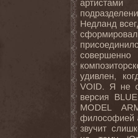
артистами
подразделен
Недланд всег
сформировал
присоедин
совершенно
композитор
удивлен, ко
VOID. Я не 
версия BLU
MODEL ARM
философией 
звучит слиш