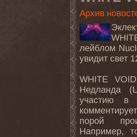
Архив новост
Экле
WHIT
лейблом Nucle
увидит свет 1
WHITE VOID
Недланда (L
участию в
комментирует:
порой прои
Например, т