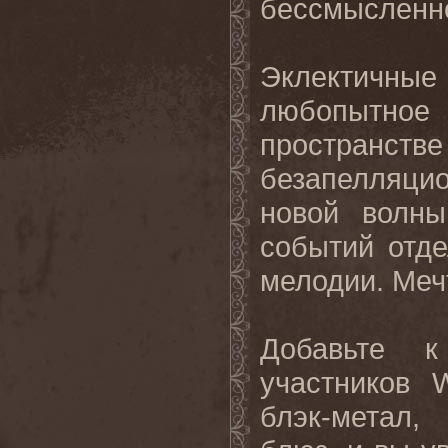
бессмысленно
Эклектичны
любопытно
пространств
безапелляцио
новой волны
событий отде
мелодии. Меч
Добавьте 
участников 
блэк-метал,