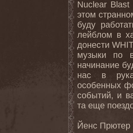
Nuclear Blas
этом странном
буду работа
лейблом в х
донести WHIT
музыки по в
начинание бу
нас в рука
особенных фо
событий, и в
та еще поездо
Йенс Прютер (