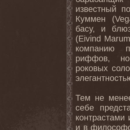
известный п
Куммен (Veg
басу, и блю
(Eivind Marum
компанию п
риффов, но
роковых соло
элегантность
Тем не менее
себе предст
контрастами 
и в философс