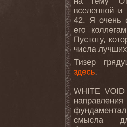
на тему ‘О
вселенной и 
42. Я очень 
его коллега
Пустоту, кот
числа лучших,
Тизер гряду
здесь
.
WHITE VOID (
направлени
фундаментал
смысла д