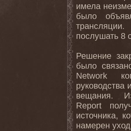
имела неизме
было объяв
трансляции
послушать 8 
Решение зак
было связа
Network
к
руководства 
вещания. И
Report
полу
источника
,
к
намерен
уход