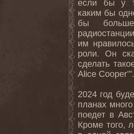
если бы у т
каким бы одн
бы больше
радиостанции
им нравилос
роли. Он ск
сделать тако
Alice
Cooper
'"
2024 год буд
планах много
поедет в Авс
Кроме того, 