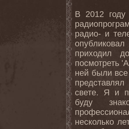
В 2012 году
радиопрогра
радио- и тел
опубликова
приходил д
посмотреть '
A
ней были все
представлял
свете. Я и 
буду зна
профессиона
несколько лет