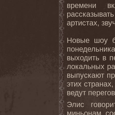
времени вк
рассказыват
артистах, зву
Новые шоу б
понедельник
выходить в 
локальных р
выпускают пр
этих странах,
ведут перего
Элис говор
миньонам с