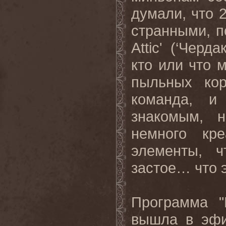
думали, что 2
странными, п
Attic
' (‘Черд
кто или что 
пыльных ко
команда, и
знакомым, 
немного кр
элементы, ч
застое
…
что
Программа
вышла
в
эф