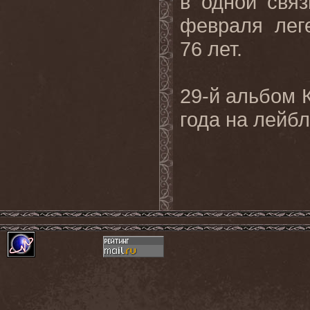
в одной свя
февраля лег
76 лет.
29-й альбом 
года на лейб