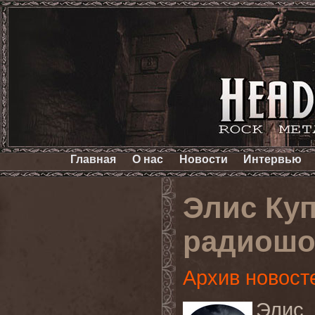
Главная
О нас
Новости
Интервью
Элис Куп
радиошоу 
Архив новост
Элис 