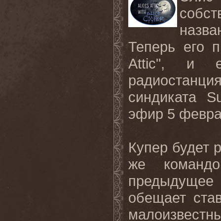
собс
назва
Теперь его п
Attic
", и е
радиостанци
синдиката
S
эфир
5
февр
Купер будет 
же команд
предыдущее 
обещает ста
малоизвестн