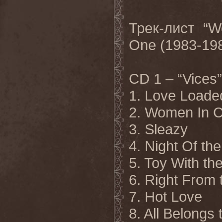
Трек-лист “W
One (1983-19
CD 1 – “Vices”
1. Love Loade
2. Women In C
3. Sleazy
4. Night Of the
5. Toy With th
6. Right From 
7. Hot Love
8. All Belongs 