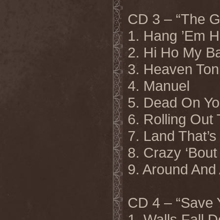
CD 3 – “The G
1. Hang ’Em H
2. Hi Ho My B
3. Heaven Ton
4. Manuel
5. Dead On Yo
6. Rolling Out
7. Land That’s
8. Crazy ‘Bout
9. Around And
CD 4 – “Save 
1. Walls Fall 