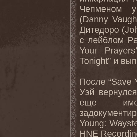
Чепменом у
(Danny Vaug
Дитедоро (Joh
с лейблом Pa
Your Prayer
Tonight” и в
После “Save 
Уэй вернулс
еще имел
задокументир
Young: Wayst
HNE Recording