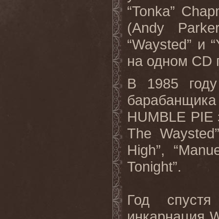
“Tonka” Chap
(Andy Park
“Waysted” и “
на одном CD 
В 1985 год
барабанщика
HUMBLE PIE 
The Waysted
High”, “Manu
Tonight”.
Год спустя
инкарнация W