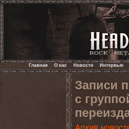
Главная
О нас
Новости
Интервью
Записи п
с группо
переизда
Архив новост