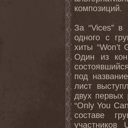
композиций.
За “Vices” в
одного с гр
хиты “Won’t G
Один из кон
состоявшийс
под название
лист выступ
двух первых
“Only You Can
составе гр
участников 