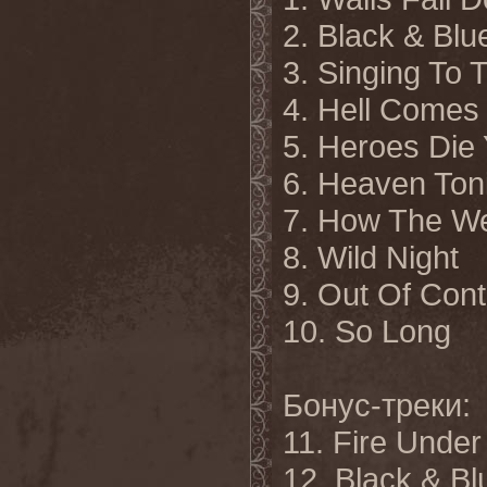
2. Black & Blu
3. Singing To 
4. Hell Come
5. Heroes Die
6. Heaven Ton
7. How The W
8. Wild Night
9. Out Of Cont
10. So Long
Бонус-треки:
11. Fire Under
12. Black & Blu