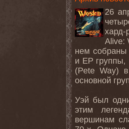
26 ап
четыр
хард-
Alive:
нем собраны 
и EP группы,
(Pete Way) 
основной гру
Уэй был одн
этим леген
вершинам сл