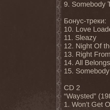
9. Somebody 
Бонус-треки:
10. Love Load
11. Sleazy
12. Night Of t
13. Right From
14. All Belong
15. Somebody
CD 2
“Waysted” (19
1. Won’t Get O