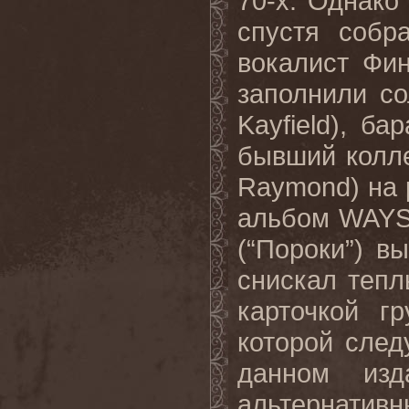
70-х. Однако
спустя собр
вокалист Фин
заполнили со
Kayfield), б
бывший колл
Raymond) на 
альбом WAYS
(“Пороки”) в
снискал тепл
карточкой г
которой след
данном изд
альтернати