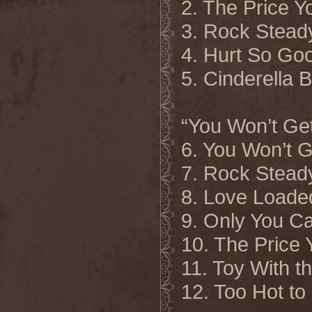
2. The Price Y
3. Rock Stead
4. Hurt So Go
5. Cinderella 
“You Won’t Get
6. You Won’t G
7. Rock Stead
8. Love Loade
9. Only You C
10. The Price
11. Toy With t
12. Too Hot to