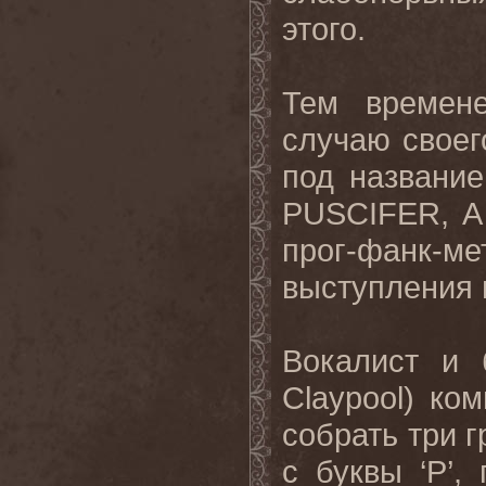
этого.
Тем
времен
случаю
своег
под
названи
PUSCIFER, 
прог
-
фанк
-
ме
выступления
Вокалист и
Claypool
) ком
собрать три 
с буквы ‘
P
’,