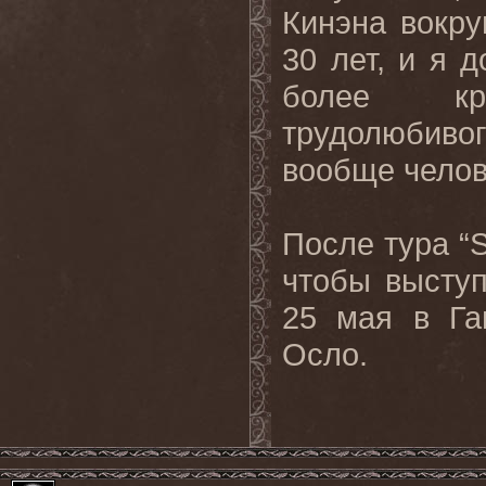
Кинэна
вокру
30 лет, и я 
более кр
трудолюбивог
вообще челов
После тура “
чтобы высту
25 мая в Га
Осло.