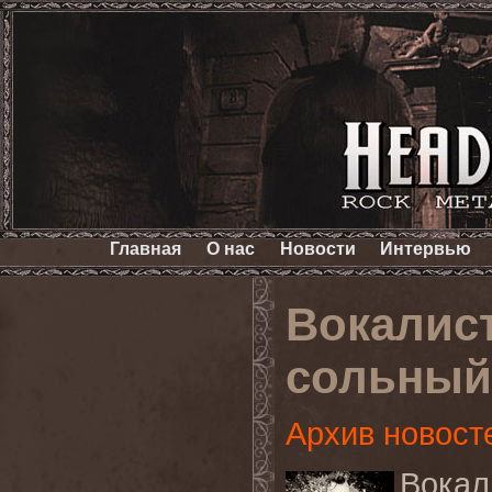
Главная
О нас
Новости
Интервью
Вокалис
сольный
Архив новост
Вокал