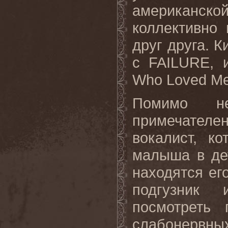
американской
коллективно
друг друга. 
с
FAILURE
, 
Who
Loved
M
Помимо не
примечателен
вокалист, к
малыша в де
находятся ег
подгузник
посмотреть
слабонервных