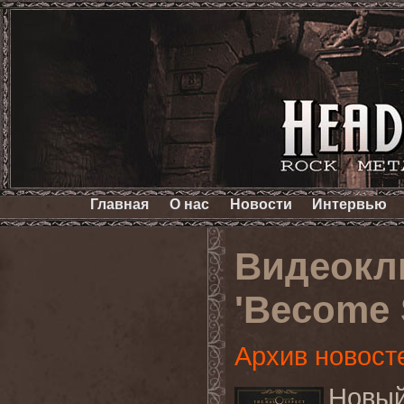
Главная
О нас
Новости
Интервью
Видеокл
'Become 
Архив новост
Новы