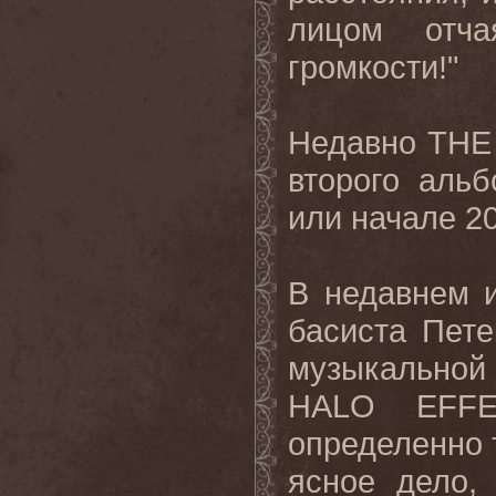
лицом отча
громкости
!"
Недавно
THE
второго аль
или начале 20
В недавнем 
басиста Пете
музыкальной
HALO
EFF
определенно т
ясное дело,