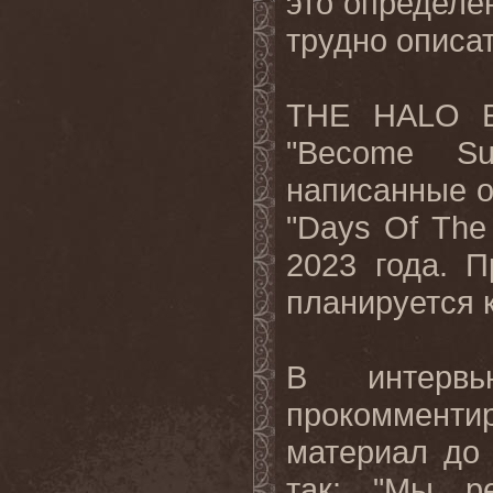
это определе
трудно
описа
THE
HALO
"
Become
Su
написанные 
"
Days
Of
The
2023 года. 
планируется 
В интер
прокоммент
материал до
так: "Мы р