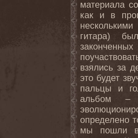
материала со
как и в пр
несколькими
гитара) бы
законченны
поучаствоват
взялись за д
это будет зву
пальцы и го
альбом – 
эволюциониро
определено т
мы пошли в