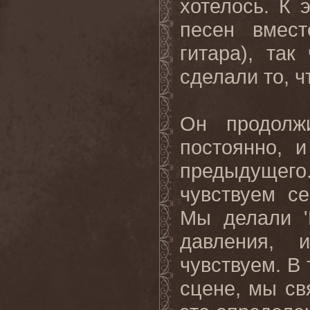
хотелось. К 
песен вмес
гитара), та
сделали то, ч
Он продолж
постоянно, 
предыдущег
чувствуем с
Мы делали '
давления, 
чувствуем. В
сцене, мы св