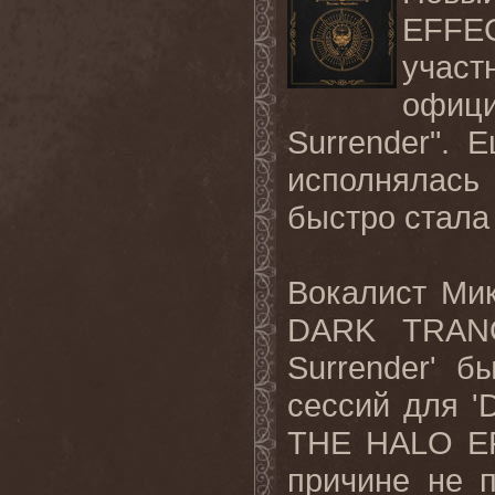
EFFE
учас
офи
Surrender
". 
исполнялась
быстро стала
Вокалист Мик
DARK
TRAN
Surrender
' б
сессий для '
THE
HALO
E
причине не 