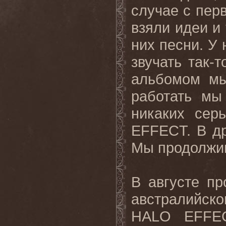
случае с пер
взяли идеи и 
них песни. У 
звучать так-т
альбомом мы
работать
мы
никаких
сер
EFFECT.
В
д
Мы
продолжи
В августе п
австралийск
HALO
EFFE