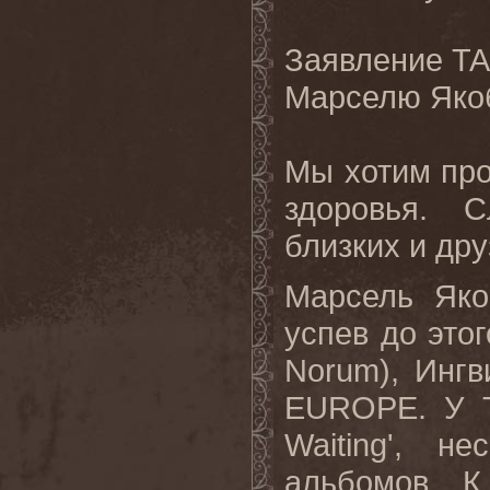
Заявление TA
Марселю Якоб
Мы хотим про
здоровья. 
близких и др
Марсель Яко
успев до это
Norum), Инг
EUROPE. У T
Waiting', н
альбомов. К