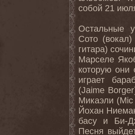
собой 21 июля
Остальные 
Сото (вокал)
гитара) сочин
Марселе Якоб
которую они 
играет бар
(Jaime Borger
Микаэли (Mic
Йохан Ниема
басу и Би-Д
Песня выйде