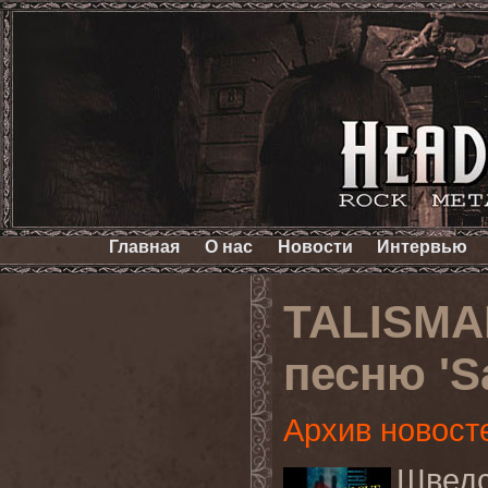
Главная
О нас
Новости
Интервью
TALISMA
песню 'S
Архив новост
Швед