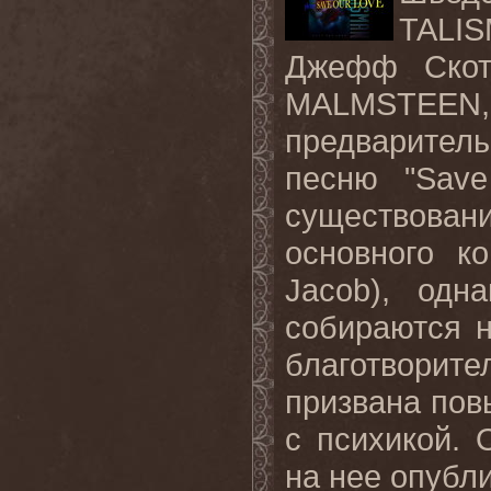
TALIS
Джефф Скотт
MALMSTEEN
предварител
песню "Save
существован
основного к
Jacob), одн
собираются н
благотворит
призвана пов
с психикой.
на нее опубл