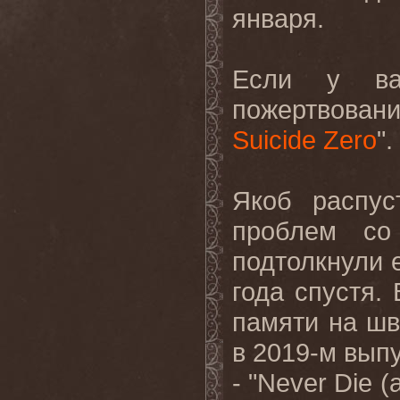
января.
Если у вас
пожертвован
Suicide Zero
".
Якоб распус
проблем со
подтолкнули 
года спустя. 
памяти на шв
в 2019-м вып
- "Never Die (