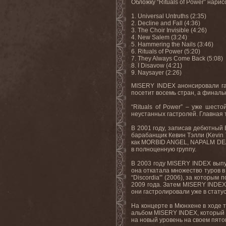
Обложку “
Rituals
of
Power
” нарис
1. Universal Untruths (2:35)
2. Decline and Fall (4:36)
3. The Choir Invisible (4:26)
4. New Salem (3:24)
5. Hammering the Nails (3:46)
6. Rituals of Power (5:20)
7. They Always Come Back (5:08)
8. I Disavow (4:21)
9. Naysayer (2:26)
MISERY
INDEX
анонсировали г
посетит восемь стран, а финаль
“
Rituals
of
Power
” – уже шест
неустанных гастролей. Главная 
В 2001 году, записав дебютный
барабанщик Кевин Тэлли (
Kevin
как
MORBID
ANGEL
,
NAPALM
DE
в полноценную группу.
В 2003 году
MISERY
INDEX
вып
она откатала множество туров в
“
Discordia
'” (2006), за которым
2009 года. Затем
MISERY
INDE
они гастролировали уже в стату
На концерте в Мюнхене в ходе т
альбом
MISERY
INDEX
, который
на новый уровень на своем пят