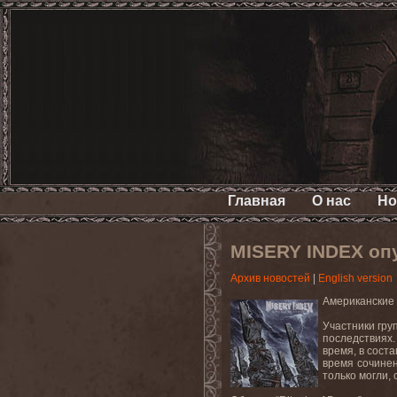
Главная
О нас
Но
MISERY INDEX опу
Архив новостей
|
English version
Американские
Участники гру
последствиях.
время, в сост
время сочинен
только могли,