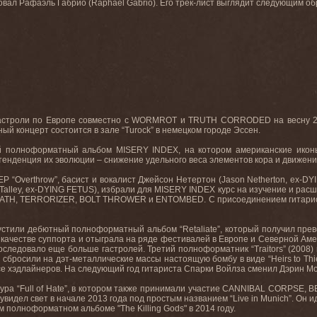
овал Рафаэль Габрио (
Raphael
Gabrio
). Его трек
-
лист выглядит следующим о
астроли по Европе совместно с
WORMROT
и
TRUTH
CORRODED
на весну 
ный концерт состоится в зале “
Turock
” в немецком городе Эссен.
ой полноформатный альбом
MISERY
INDEX
, на котором американские ико
тенденция их эволюции – снижение удельного веса элементов кора и движение 
EP
“
Overthrow
”, басист и вокалист Джейсон Нетертон (
Jason
Netherton
,
ex
-
DY
Talley
,
ex
-
DYING
FETUS
), избрали для
MISERY
INDEX
курс на изучение и рас
ATH
,
TERRORIZER
,
BOLT
THROWER
и
ENTOMBED
. С присоединением гитари
устили дебютный полноформатный альбом “
Retaliate
”, который получил пре
 качестве суппорта и отыграла на ряде фестивалей в Европе и Северной Аме
 последовало еще больше гастролей. Третий полноформатник “
Traitors
” (2008)
X
сбросили на дэт-металлические массы настоящую бомбу в виде “
Heirs
to
Thi
се хэдлайнеров. На следующий год гитариста Спарки Войлза сменил Дэрин Мо
ура “
Full
of
Hate
”, в котором также принимали участие
CANNIBAL
CORPSE
,
B
 увидел свет в начале 2013 года под простым названием “
Live
in
Munich
”. Он 
ом полноформатном альбоме "
The
Killing
Gods
" в 2014 году.