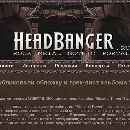
вости
Интервью
Рецензии
Концерты
Отче
бликовали обложку и трек-лист альбома 'R
 дэт-металлисты
MISERY
INDEX
выпустят новый альбом “
Rituals
of
Power
” 8 
ппы прокомментировали данную работу так: "'
Rituals
of
Power
' – это отказ п
 Каждая из девяти песен в той или иной степени затрагивает эту тему, одна
аве альбома они функционируют как единый ‘реанимированный’ монстр; это 3
ия и записи мы были в гневе и в возбуждении, и, как нам кажется, это в в
 основываясь на том, что мы сами, будучи фэнами такой музыки, хотели бы у