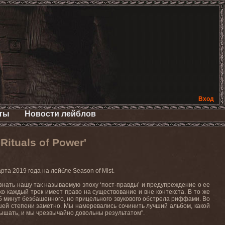
Вход
ты
Новости лейблов
ituals of Power'
марта 2019 года на лейбле
Season
of
Mist
.
ризнать нашу так называемую эпоху ‘пост-правды’ и предупреждение о ее
ко каждый трек имеет право на существование и вне контекста. В то же
5 минут безбашенного, но прицельного звукового обстрела риффами. Во
ысшей степени заметно. Мы намеревались сочинить лучший альбом, какой
слышать, и мы чрезвычайно довольны результатом".