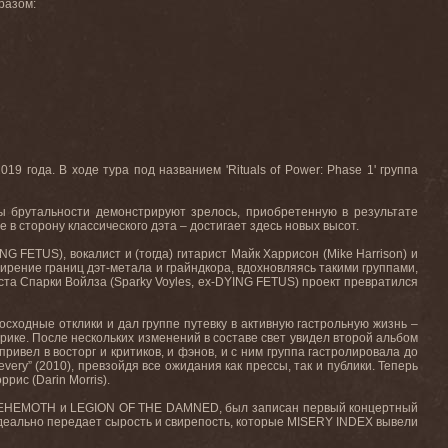
бразом
:
2019 года. В ходе тура под названием '
Rituals
of
Power
:
Phase
1' группа
ны брутальности демонстрируют зрелось, приобретенную в результате
в сторону классического дэта – достигает здесь новых высот.
ING
FETUS
), вокалист и (тогда) гитарист Майк Харрисон (
Mike
Harrison
) и
ширение границ дэт-метала и грайндкора, вдохновляясь такими группами,
ста Спарки Войлза (
Sparky
Voyles
,
ex
-
DYING
FETUS
) проект превратился
восходные отклики и дал группе путевку в активную гастрольную жизнь –
рике. После нескольких изменений в составе свет увидел второй альбом
 привел в восторг и критиков, и фэнов, и с ним группа гастролировала до
every
” (2010), превзойдя все ожидания как прессы, так и публики. Теперь
ррис (
Darin
Morris
).
EHEMOTH
и
LEGION
OF
THE
DAMNED
, был записан первый концертный
идеально передает сырость и свирепость, которые
MISERY
INDEX
вывели