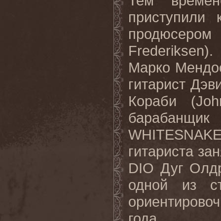
Тем време
приступили
продюсеро
Frederiksen
).
Марко Мендос
гитарист Дэв
Кораби (
Joh
барабанщик
WHITESNAK
гитариста за
DIO
Дуг Олд
одной из с
ориентирово
года.