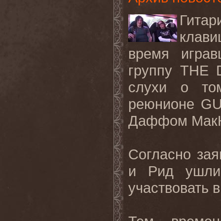
Гитар
клави
время игра
группу
THE
слухи о то
реюнионе
G
Даффом МакК
Согласно за
и Рид ушли
участвовать в