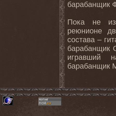
барабанщик Ф
Пока не из
реюнионе дв
состава – ги
барабанщик С
игравший 
барабанщик М