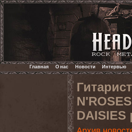
Главная
О нас
Новости
Интервью
Гитарис
N'ROSES
DAISIES 
Архив новост