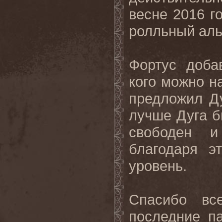
весне 2016 го
ролльный аль
Фортус доба
кого можно н
предложил Д
лучше
Дуга
б
свободен
и
благодаря
э
уровень
.
Спасибо
вс
последние
п