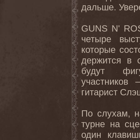
дальше
.
Увер
GUNS
N
'
RO
четыре выст
которые сост
держится в 
будут фиг
участников 
гитарист Слэ
По слухам, 
турне на сц
один клавиш