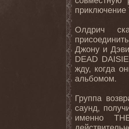
совместную 
приключение
Олдрич ска
присоединить
Джону и Дэв
DEAD
DAISI
жду
,
когда
он
альбомом
.
Группа возв
саунд, получ
именно
TH
действительн