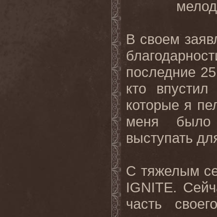
мелод
В своем заявл
благодарно
последние 25 
кто впустил
которые я пе
меня было
выступать для
С тяжелым се
IGNITE. Сей
часть свое