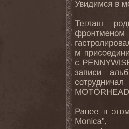
Увидимся в м
Теглаш ро
фронтменом I
гастролирова
м присоедин
с
PENNYWI
записи альб
сотруднича
MOTÖRHEAD 
Ранее в этом
Monica",