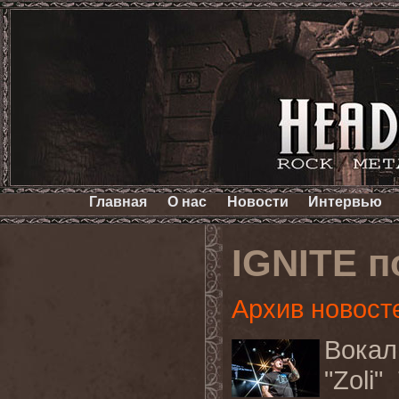
Главная
О нас
Новости
Интервью
IGNITE п
Архив новост
Вокал
"Zoli