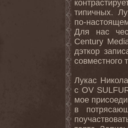
контрастиру
типичных. Л
по-настояще
Для нас чес
Century
Medi
дэткор запи
совместного 
Лукас Никола
с
OV
SULFU
мое присоеди
в потрясаю
поучаствовать