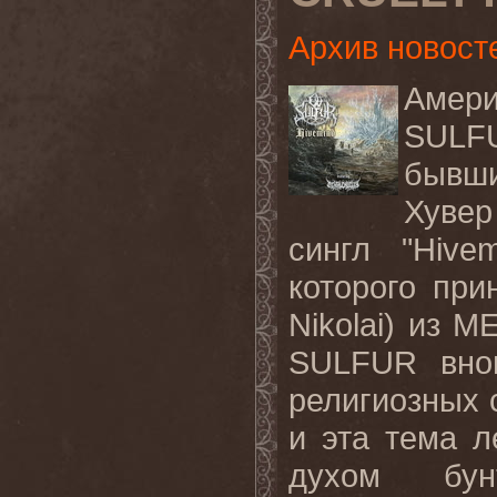
Архив новост
Амери
SUL
бывш
Хувер
сингл
"Hivem
которого при
Nikolai
) из
ME
SULFUR
вно
религиозных 
и эта тема л
духом бунт