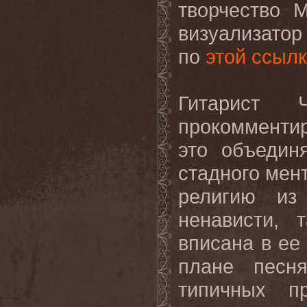
творчество
M
визуализатор
по
этой ссыл
Гитарист 
прокомментир
это объеди
стадного мен
религию из
ненависти, 
вписана в ее
плане песня
типичных п