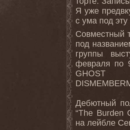
торте. Запис
Я уже предвк
с ума под эту
Совместный 
под название
группы выст
февраля по 9
GHOST
DISMEMBER
Дебютный п
“The Burden 
на лейбле Cen