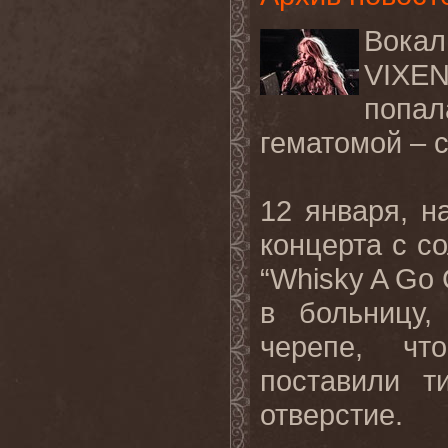
Вокал
VIXE
попа
гематомой – с
12 января, 
концерта с с
“
Whisky
A
Go
в больницу,
черепе, чт
поставили т
отверстие.