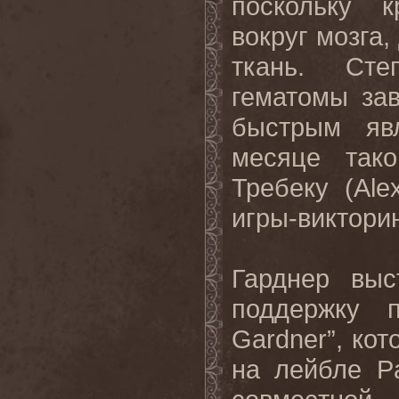
поскольку к
вокруг мозга
ткань. Сте
гематомы зав
быстрым яв
месяце так
Требеку (
Ale
игры-виктори
Гарднер выс
поддержку 
Gardner
”, ко
на лейбле
P