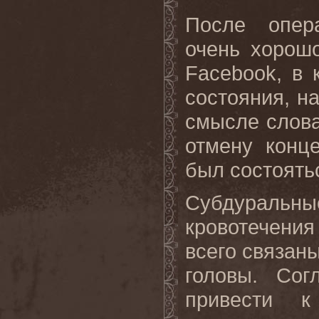
После опера
очень хорош
Facebook
, в
состояния, н
смысле слова
отмену конц
был состоять
Субдуральны
кровотечени
всего связан
головы. Со
привести к