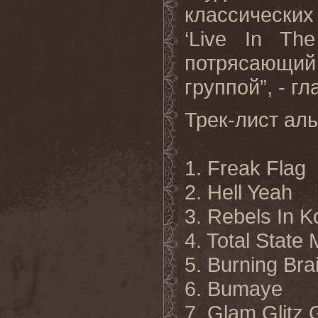
классически
‘
Live
In
The
потрясающий 
группой”, - г
Трек-лист ал
1.
Freak Flag
2. Hell Yeah
3. Rebels In K
4. Total State
5. Burning Bra
6. Bumaye
7. Glam Glitz