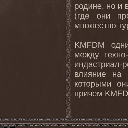
родине, но и
(где они пр
множество ту
KMFDM
одн
между техно
индастриал
-
р
влияние на 
которыми он
причем
KMF