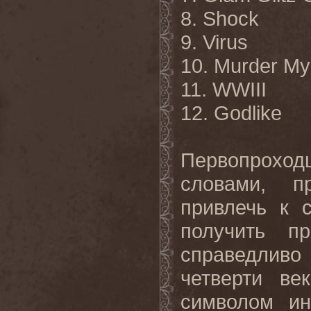
8. Shock
9. Virus
10. Murder My
11. WWIII
12. Godlike
Первопроход
словами, п
привлечь к 
получить п
справедли
четверти ве
символом ин