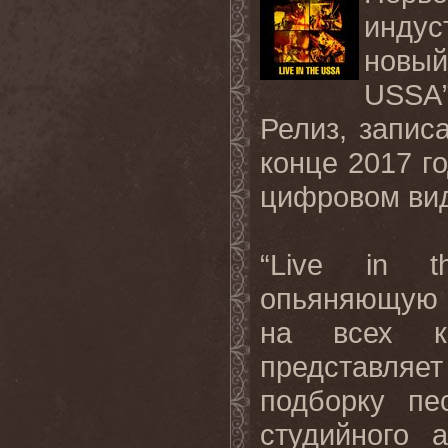
индус
новый
USSA
Релиз, запис
конце 2017 г
цифровом ви
“
Live
in
t
опьяняющую 
на всех ко
представляет
подборку пе
студийного 