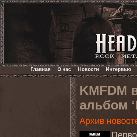
Главная
О нас
Новости
Интервью
KMFDM в
альбом ‘
Архив новост
Пер