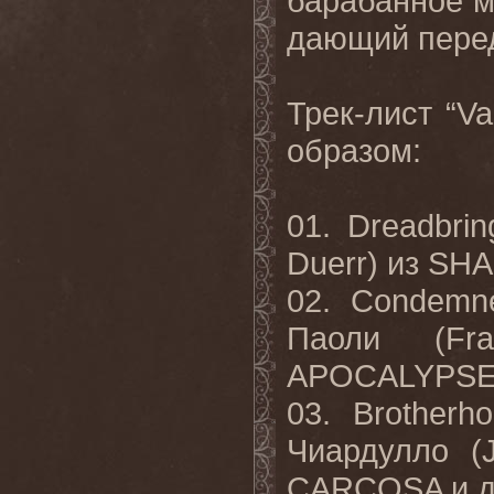
барабанное м
дающий пере
Трек-лист “
Va
образом:
01.
Dreadbrin
Duerr)
из
SHA
02. Condemn
Паоли
(Fra
APOCALYPSE
03. Brotherh
Чиардулло
(J
CARCOSA
и