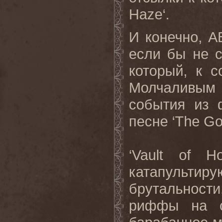
Haze
‘.
И конечно,
A
если бы не с
который, к 
Молчаливым 
события из 
песне ‘
The
Go
‘
Vault
of
Ho
катапультиру
брутальности
риффы на св