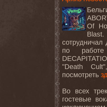
Бельг
ABO
Of Ho
Blast
.
сотрудничал 
по рабо
DECAPITATI
"
Death
Cult
посмотреть
з
Во всех трек
гостевые вок