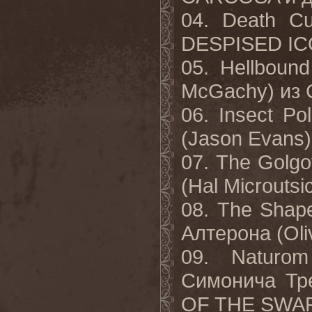
04. Death Cu
DESPISED IC
05. Hellbound
McGachy)
из
06. Insect Poli
(Jason Evans
07. The Golgo
(Hal Microutsi
08. The Shape
Алтерона
(Oli
09. Naturo
Симонича
Тр
OF THE SWA