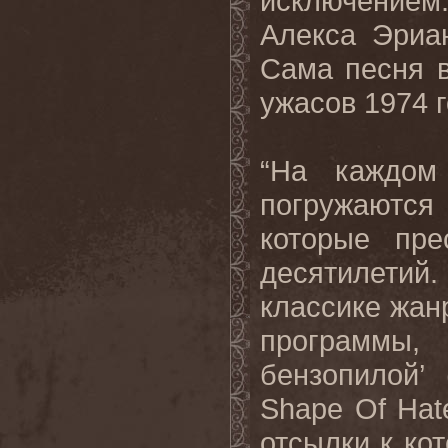
исключение
Алекса Эриа
Сама песня 
ужасов 1974 г
“На каждо
погружаются
которые пре
десятилети
классике жан
программы,
бензопилой’ (
Shape
Of
Hat
отсылки к ко