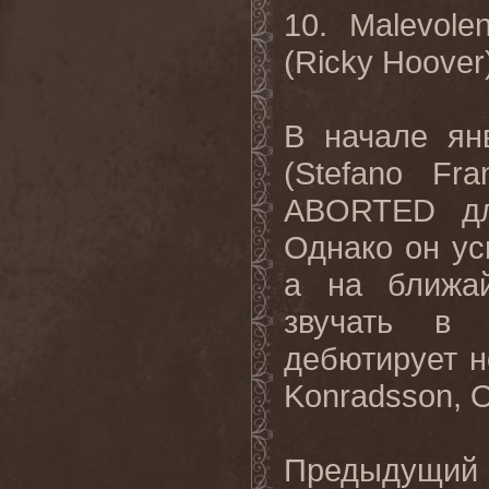
10. Malevole
(Ricky Hoover
В
начале
ян
(Stefano Fra
ABORTED
д
Однако он ус
а на ближай
звучать в 
дебютирует н
Konradsson, 
Предыдущий