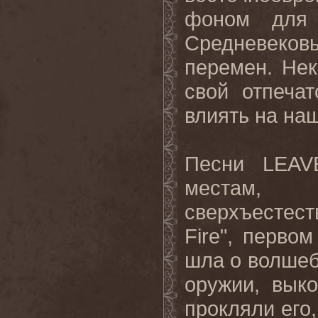
фоном для 
Средневеков
перемен. Нек
свой отпеча
влиять на наш
Песни
LEAV
местам,
сверхъестес
Fire
", первом
шла о волше
оружии, вык
прокляли его,