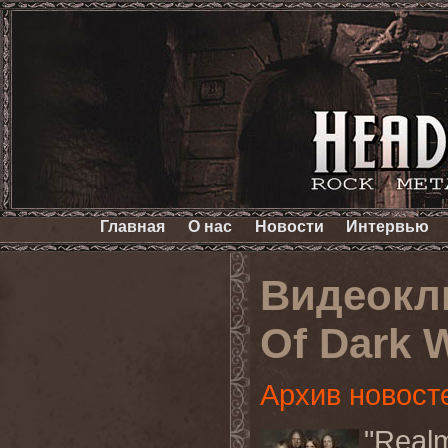
Главная
О нас
Новости
Интервью
Видеокл
Of Dark 
Архив новост
"Real