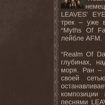
немец
LEAVES' EY
трек
–
уже
“Myths Of F
лейбле
AFM.
“Realm Of Da
глубинах
,
на
моря
.
Ран
своей
сеть
останавливае
композиции 
песнями
LEA