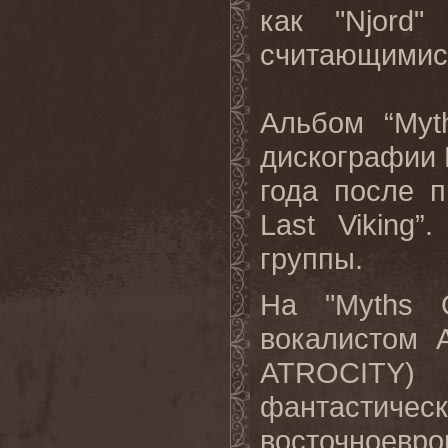
как "
Njord
"
считающимися
Альбом “
Myt
дискографии
года после 
Last
Viking
”.
группы
.
На "
Myths
вокалистом 
ATROCITY
)
фантастичес
восточноевро