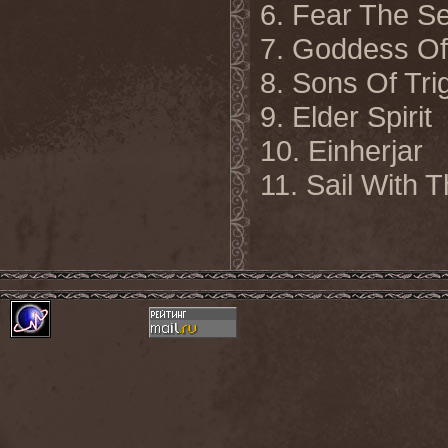
6. Fear The S
7. Goddess Of
8.
Sons Of Tri
9. Elder Spirit
10. Einherjar
11. Sail With 