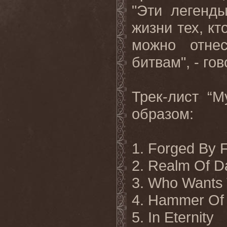
"Эти легенд
жизни тех, кт
можно отне
битвам", - го
Трек-лист
“M
образом
:
1. Forged By F
2. Realm Of 
3. Who Wants 
4. Hammer Of
5. In Eternity