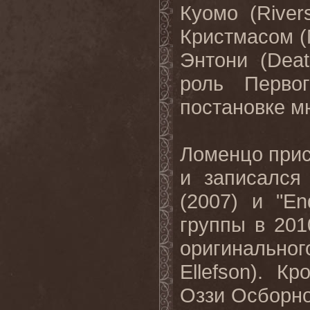
Куомо (
River
Кристмасом (
Энтони (
Deat
роль Первог
постановке мю
Ломенцо при
и записался 
(2007) и "E
группы в 201
оригинально
Ellefson). 
Оззи Осборно