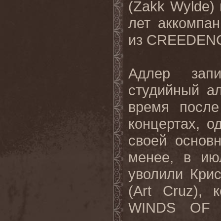
(Zakk Wylde)
лет аккомпа
из CREEDEN
Адлер зап
студийный ал
время после
концертах, о
своей основ
менее, в и
уволили Крис
(Art Cruz),
WINDS OF 