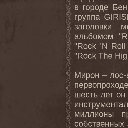
в
городе
Бен
группа
GIRI
заголовки
м
альбомом
"
"Rock 'N Roll 
"Rock The Hig
Мирон – лос-
первопроходе
шесть лет он
инструмента
миллионы п
собственных 