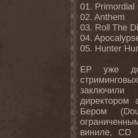
01.
Primordial
02. Anthem
03. Roll The D
04. Apocalyps
05. Hunter Hu
EP
уже
д
стриминговы
заключили
директором 
Бером (
Do
ограниченны
виниле,
CD