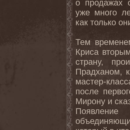
о продажах
уже много л
как только о
Тем времене
Криса вторым
страну, про
Прадханом, к
мастер-клас
после перво
Мирону и сказ
Появление
объединяющим