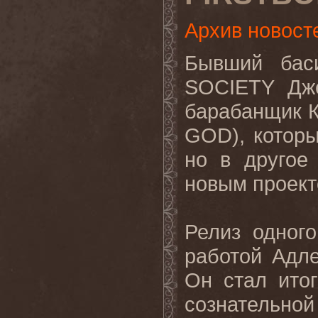
Архив новост
Бывший ба
SOCIETY Дж
барабанщик К
GOD), котор
но в другое
новым проек
Релиз одног
работой Адл
Он стал ито
сознательно