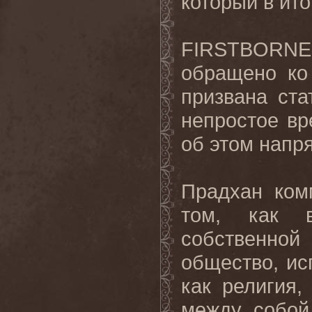
который в ит
FIRSTBORNE
обращено ко
призвана ст
непростое вр
об
этом
напр
Прадхан
ком
том
,
как
собственной
общество
,
ис
как
религия
между собой