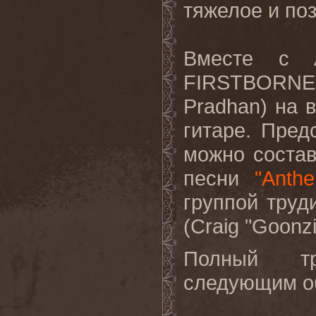
тяжелое и по
Вместе с 
FIRSTBORNE
Pradhan
) на 
гитаре. Пред
можно состав
песни
"
Anth
группой труд
(
Craig
"
Goonz
Полный тр
следующим о