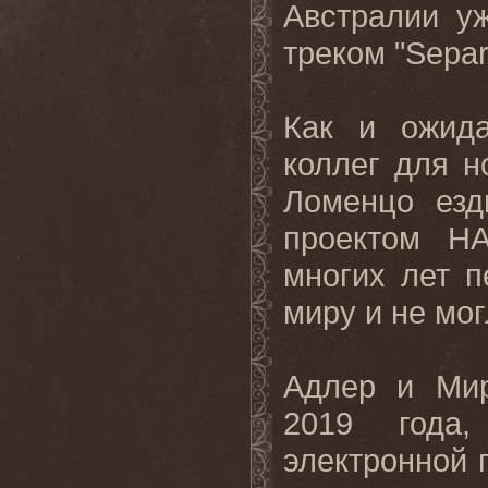
Австралии у
треком "
Separ
Как и ожида
коллег для н
Ломенцо езд
проектом
HA
многих лет п
миру и не мог
Адлер и Мир
2019 года
электронной 