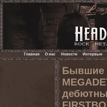
Главная
О нас
Новости
Интервью
Бывшие 
MEGADE
дебютны
FIRSTB