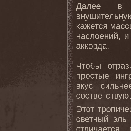
Далее в з
внушительную
кажется масс
наслоений, и
аккорда.
Чтобы отраз
простые инг
вкус сильн
соответствую
Этот тропиче
светный эль
отличается