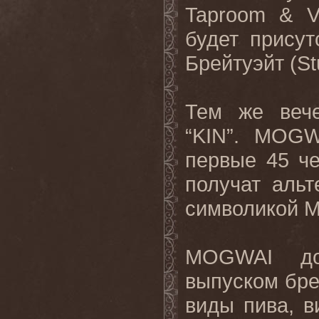
Taproom
&
V
будет присут
Брейтуэйт (
St
Тем же веч
“KIN”. MOGW
первые 45 ч
получат альт
символикой
M
MOGWAI
д
выпуском бре
виды пива, в