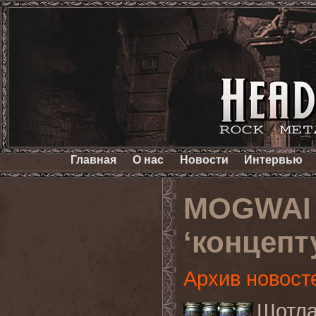
Главная
О нас
Новости
Интервью
MOGWAI 
‘концепт
Архив новост
Шотл