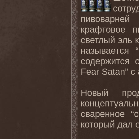
сотру
пивоварне
крафтовое п
светлый эль 
называется “
содержится о
Fear
Satan
” с
Новый прод
концептуаль
сваренное “
который дал 