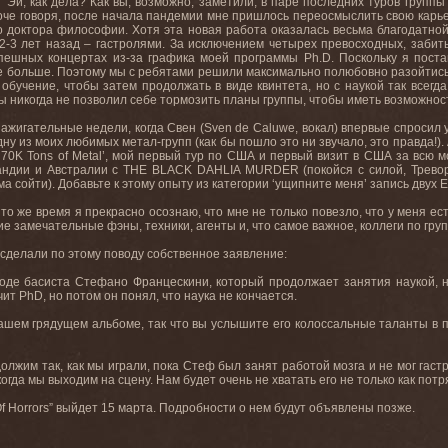
“Эй, как дела? Как вы, возможно, заметили, в паре последних туров группы
оче говоря, после начала пандемии мне пришлось переосмыслить свою карьер
о доктора философии. Хотя эта новая работа оказалась весьма благодатной
2-3 лет назад – гастролями. За исключением четырех превосходных, забиты
спешных концертах из-за графика моей программы
Ph
.
D
. Поскольку я пост
е больше. Поэтому
мы
с
ребятами
решили
максимально
полюбовно
разойтис
 обучение, чтобы затем продолжать в виде квинтета, но с наукой так всегд
бы никогда не позволил себе тормозить планы группы, чтобы иметь возможност
зажигательные недели, когда Свен (
Sven
de
Caluwe
, вокал) впервые спросил 
ну из моих любимых метал-групп (как бы пошло это ни звучало, это правда!).
‘70
K
Tons
of
Metal
’, мой первый тур по США и первый визит в США за всю мо
андии и Австралии с
THE
BLACK
DAHLIA
MURDER
(покойся с силой, Трево
 сойти). Добавьте к этому опыту из категории ‘ущипните меня’ запись двух
E
 то же время я прекрасно осознаю, что мне не только повезло, что у меня е
е замечательные фэны, техники, агенты и, что самое важное, коллеги по груп
сделали по этому поводу собственное заявление:
ходе басиста Стефано Францескини, который продолжает занятия наукой, 
учит
PhD
, но потом он понял, что наука не кончается.
шем грядущем альбоме, так что вы услышите его колоссальные таланты в п
должим так, как мы играли, пока Стеф был занят работой мозга и не мог гаст
огда мы выходим на сцену. Нам будет очень не хватать его не только как потр
f
Horrors
” выйдет 15 марта. Подробности о нем будут объявлены позже.