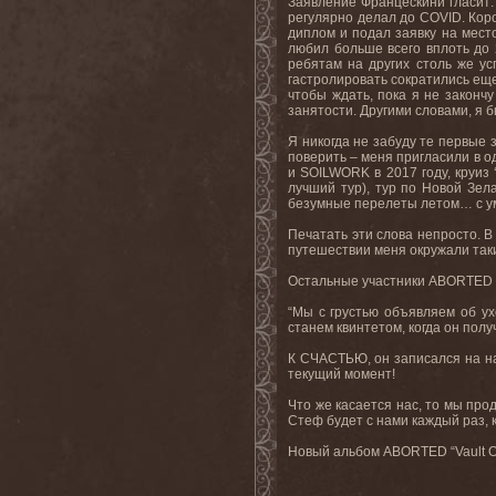
Заявление Францескини гласит: 
регулярно делал до
COVID
. Кор
диплом и подал заявку на мест
любил больше всего вплоть до 
ребятам на других столь же у
гастролировать сократились ещ
чтобы ждать, пока я не закончу
занятости. Другими словами, я 
Я никогда не забуду те первые 
поверить – меня пригласили в од
и
SOILWORK
в 2017 году, круиз 
лучший тур), тур по Новой Зел
безумные перелеты летом… с ума
Печатать эти слова непросто. В
путешествии меня окружали таки
Остальные участники
ABORTED
“Мы с грустью объявляем об у
станем квинтетом, когда он пол
К СЧАСТЬЮ, он записался на на
текущий момент!
Что же касается нас, то мы про
Стеф будет с нами каждый раз, к
Новый альбом
ABORTED
“
Vault
O