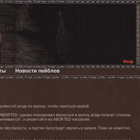
Вход
ты
Новости лейблов
бъявил об уходе из группы, чтобы заняться наукой.
ABORTED
, однако планировал вернуться в группу, когда получит степень
канчивается”, и решил уйти из
ABORTED
насовсем.
его без басиста, а партии баса будут звучать в записи. Пока не известно,