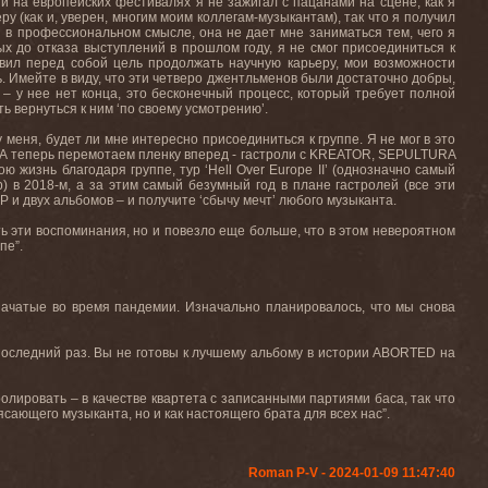
 и на европейских фестивалях я не зажигал с пацанами на сцене, как я
у (как и, уверен, многим моим коллегам-музыкантам), так что я получил
 в профессиональном смысле, она не дает мне заниматься тем, чего я
х до отказа выступлений в прошлом году, я не смог присоединиться к
авил перед собой цель продолжать научную карьеру, мои возможности
ь
.
Имейте в виду, что эти четверо джентльменов были достаточно добры,
а – у нее нет конца, это бесконечный процесс, который требует полной
ь вернуться к ним ‘по своему усмотрению’.
у меня, будет ли мне интересно присоединиться к группе. Я не мог в это
 А теперь перемотаем пленку вперед - гастроли с
KREATOR
,
SEPULTURA
ю жизнь благодаря группе, тур ‘
Hell
Over
Europe
II
’ (однозначно самый
р) в 2018-м, а за этим самый безумный год в плане гастролей (все эти
P
и двух альбомов – и получите ‘сбычу мечт’ любого музыканта.
сть эти воспоминания, но и повезло еще больше, что в этом невероятном
пе”.
начатые во время пандемии. Изначально планировалось, что мы снова
оследний раз. Вы не готовы к лучшему альбому в истории
ABORTED
на
ролировать – в качестве квартета с записанными партиями баса, так что
ясающего музыканта, но и как настоящего брата для всех нас”.
Roman P-V - 2024-01-09 11:47:40