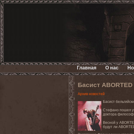
Главная
О нас
Но
Басист ABORTED п
Архив новостей
Басист бельгийск
Стефано пошел уч
доктора философ
Весной у
ABORT
будут ли
ABORTE