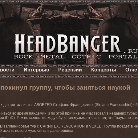
вости
Интервью
Рецензии
Концерты
Отче
окинул группу, чтобы заняться наукой
их дэт-металлистов
ABORTED
Стефано Францескини (
Stefano
Franceschini
) о
иться во время пандемии и по этой причине не участвовал в недавних турах
ии (
PhD
). Тем не менее, по ходу обучения музыкант осознал, что “наука не за
ED
запланирован тур с
CARNIFEX
,
REVOCATION
и
VEXED
. Группа поедет в н
D
искать нового музыканта в дальнейшем.