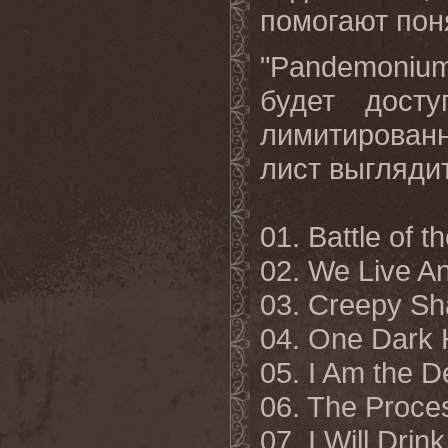
помогают пон
"Pandemonium
будет дост
лимитирован
лист выгляди
01. Battle of 
02. We Live A
03. Creepy S
04. One Dark 
05. I Am the D
06. The Proce
07. I Will Drin