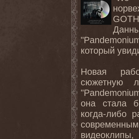
норве
GOTHM
Данны
"Pandemonium 
который увид
Новая раб
сюжетную л
"Pandemonium"
она стала 
когда-либо 
современным
видеоклипы,