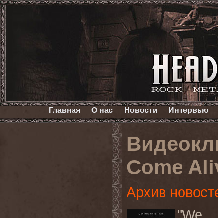
Главная
О нас
Новости
Интервью
Видеокл
Come Ali
Архив новост
"We 