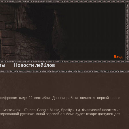
Вход
ты
Новости лейблов
 цифровом виде 22 сентября. Данная работа является первой после
газинах - iTtunes, Google Music, Spotify и т.д. Физический носитель в
ированной русскоязычной версией альбома будет вскоре доступен для