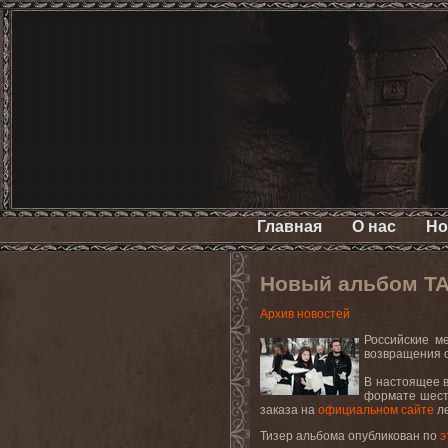
Главная
О нас
Но
Новый альбом TA
Архив новостей
Российские м
возвращения о
В настоящее в
формате шест
заказа на
официальном сайте
ле
Тизер альбома опубликован по
э