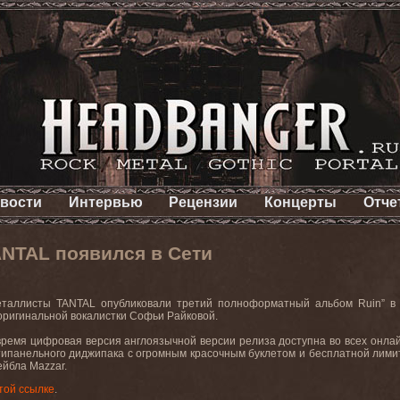
вости
Интервью
Рецензии
Концерты
Отче
NTAL появился в Сети
еталлисты TANTAL опубликовали третий полноформатный альбом Ruin” в
ригинальной вокалистки Софьи Райковой.
ремя цифровая версия англоязычной версии релиза доступна во всех онлайн ма
ипанельного диджипака с огромным красочным буклетом и бесплатной лимит
йбла Mazzar.
той ссылке
.