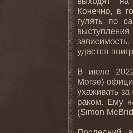
выходят на
Конечно, в г
гулять по с
выступления
зависимость
удастся поигр
В июле 2022
Morse) офиц
ухаживать за
раком. Ему 
(Simon McBrid
Последний 