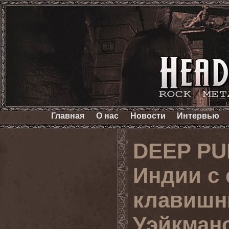
Главная
О нас
Новости
Интервью
DEEP PU
Индии с
клавишн
Уэйкман