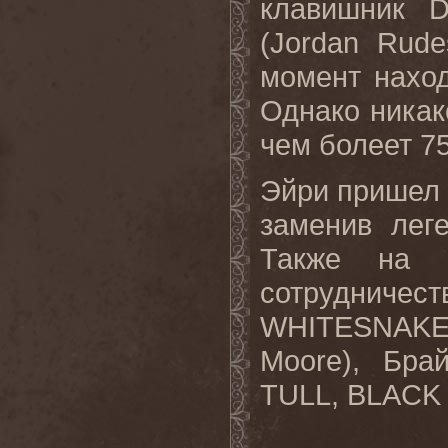
клавишник 
(Jordan Rud
момент нахо
Однако ника
чем болеет 75
Эйри пришел 
заменив лег
Также на с
сотрудниче
WHITESNAKE,
Moore), Бра
TULL, BLACK