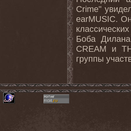
Crime" увиде
earMUSIC. Он
классически
Боба Дилан
CREAM и TH
группы участ