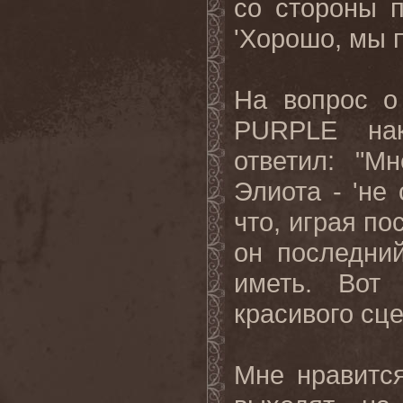
со стороны п
'Хорошо, мы п
На вопрос о
PURPLE нак
ответил: "М
Элиота - 'не
что, играя по
он последни
иметь. Вот 
красивого сц
Мне нравитс