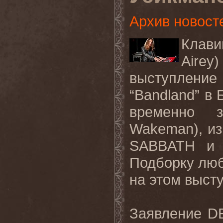
Архив новост
Клави
Aire
выступление
“Bandland” в 
временно 
Wakeman), из
SABBATH и 
Подборку люб
на этом выст
Заявление D