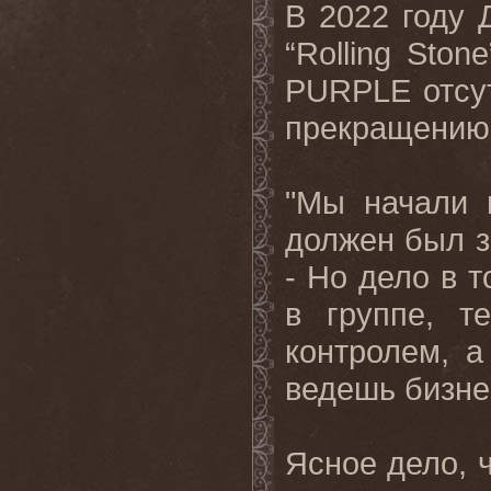
В 2022 году 
“Rolling Ston
PURPLE отсут
прекращению 
"Мы начали 
должен был за
- Но дело в т
в группе, т
контролем, а
ведешь бизнес
Ясное дело, ч