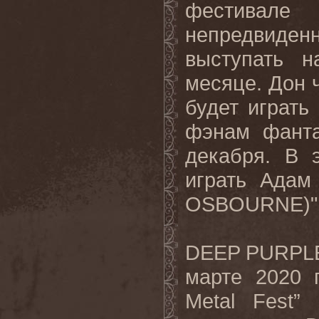
фестивал
непредвиден
выступать н
месяце. Дон 
будет играть
фэнам фанта
декабря. В 
играть Ада
OSBOURNE)"
DEEP PURPLE 
марте 2020 
Metal Fest”