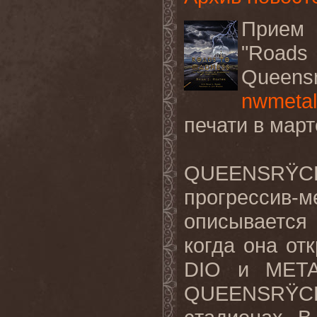
Прием
"Roads 
Queens
nwmeta
печати
в
март
QUEENSR
прогрессив
-
м
описывается
когда
она
от
DIO и MET
QUEENSR