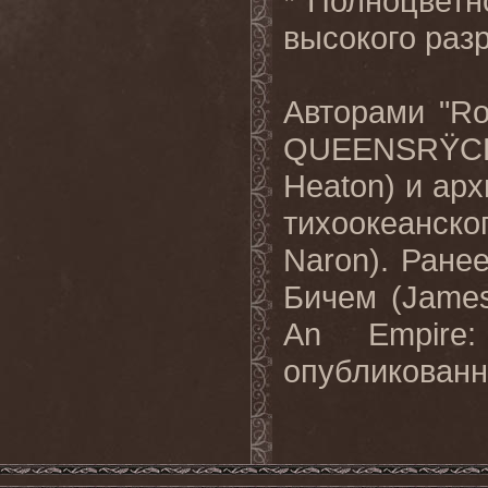
* Полноцвет
высокого разр
Авторами "
Ro
QUEENSR
Ÿ
C
Heaton
) и ар
тихоокеанско
Naron
). Ране
Бичем (
Jame
An
Empire
опубликованн