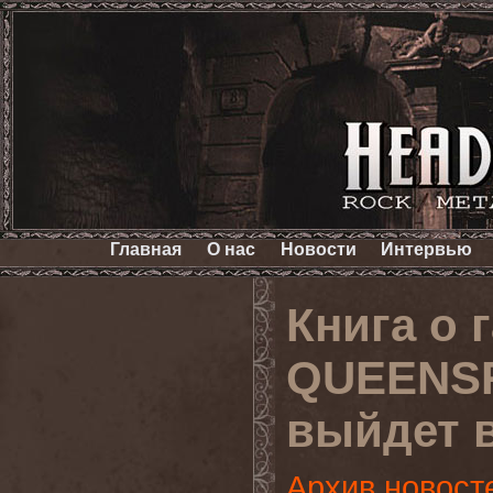
Главная
О нас
Новости
Интервью
Книга о 
QUEENSRŸ
выйдет 
Архив новост