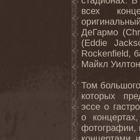
стадионах
.
В
всех
конц
оригинальны
ДеГармо
(Chr
(Eddie Jack
Rockenfield,
б
Майкл
Уилто
Том большого
которых пре
эссе о гастр
о концертах
фотографии, 
концертами, и