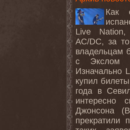
Как 
испан
Live
Nation
,
AC
/
DC
, за т
владельцам б
с Экслом 
Изначально
L
купил билеты
года в Севи
интересно 
Джонсона (B
прекратили п