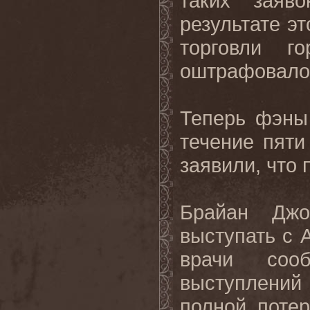
таких заяв
результате э
торговли г
оштрафовал
Теперь фэны 
течение пяти
заявили, что
Брайан Джо
выступать с
врачи соо
выступлений
полной поте