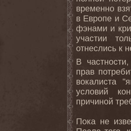
временно взя
в Европе и С
фэнами и кри
участии тол
отнеслись к н
В частности
прав потреби
вокалиста "
условий ко
причиной треб
Пока
не
изв