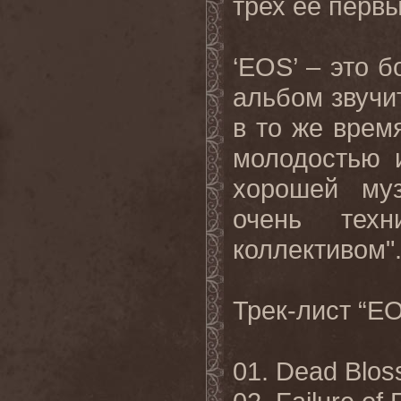
трех ее первы
‘
EOS
’ – это 
альбом звучи
в то же врем
молодостью 
хорошей муз
очень тех
коллективом"
Трек
-
лист
“E
01. Dead Bloss