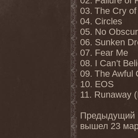
02. Failure of 
03. The Cry of
04. Circles
05. No Obscur
06. Sunken D
07. Fear Me
08. I Can’t Beli
09. The Awful 
10. EOS
11. Runaway 
Предыдущий
вышел
23
мар