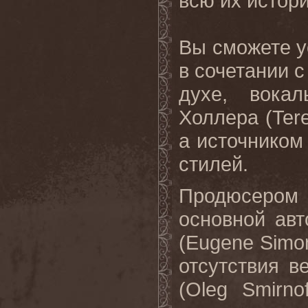
всю их истор
Вы сможете у
в сочетании 
духе, вока
Холлера (
Ter
а источником
стилей.
Продюсером
основной авт
(
Eugene
Simo
отсутствия 
(
Oleg
Smirnof