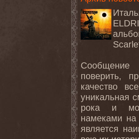
Итал
ELDR
альб
Scarle
Сообщение 
поверить, п
качество вс
уникальная с
рока и мод
намеками н
является на