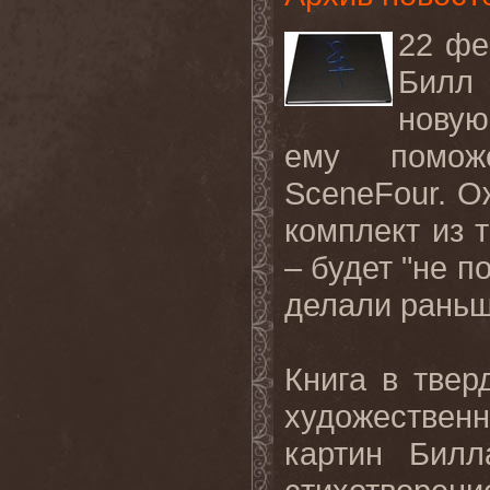
22 фе
Билл 
новую
ему поможе
SceneFour
. О
комплект из 
– будет "не по
делали раньш
Книга в твер
художествен
картин Билл