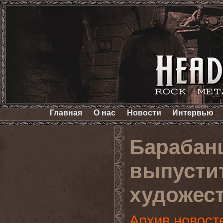
Главная
О нас
Новости
Интервью
Барабан
выпустит
художес
Архив новост