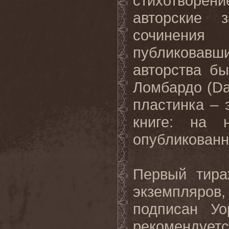
стихотворен
авторские 
сочинени
публиковавш
авторства б
Ломбардо (
D
пластинка – 
книге: на 
опубликованн
Первый тира
экземпляров,
подписан У
рекоменд