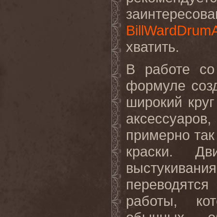
заинтер
BillWardDrumA
хватить.
В работе с
формуле соз
широкий круг
аксессуаро
примерно так 
краски. Д
выстукиван
переводятс
работы, ко