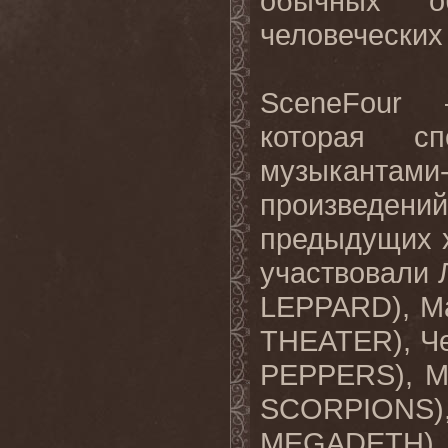
обычных об
человеческих 
SceneFour
которая с
музыкантам
произведени
предыдущих 
участвовали 
LEPPARD),
М
THEATER),
Ч
PEPPERS),
М
SCORPION
MEGADETH