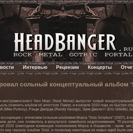
вости
Интервью
Рецензии
Концерты
Отче
овал сольный концептуальный альбом 'So
и-инструменталист Нил Морс (Neal Morse) выпустит новый концептуальный с
сль сочинить альбом об апостоле Павле, и в начале 2020 года он быстро обр
(Mike Portnoy), Рэнди Джордж (Randy George), Эрик Джилетт (Eric Gillette), Би
т ассоциации с эпическим сольным альбомом Морса "Sola Scriptura" (2007), 
ом деле, оно появилось в результате семейного недопонимания. "Я разгов
st’-2020 (ежегодная конвенция поклонников Морса в Нэшвилле - прим. авт.
 что она сказала 'альбом ‘Sola', и поскольку некоторые из новых идей были 