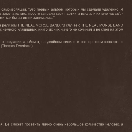
м самоизоляции. "Это первый альбом, который мы сделали удаленно. Я
е замечательно, просто сыграли свои партии и выслали их мне назад", -
ми, как бы вы им ни занимались".
, а не релизом THE NEAL MORSE BAND. "В случае с THE NEAL MORSE BAND
с немного клавишных, никто их них ничего не сочинил и не спел на этом
м о создании альбома), на двойном виниле в разворотном конверте с
 (Thomas Ewerhard).
ря. Ее сможет посетить лично очень небольшое количество человек, а