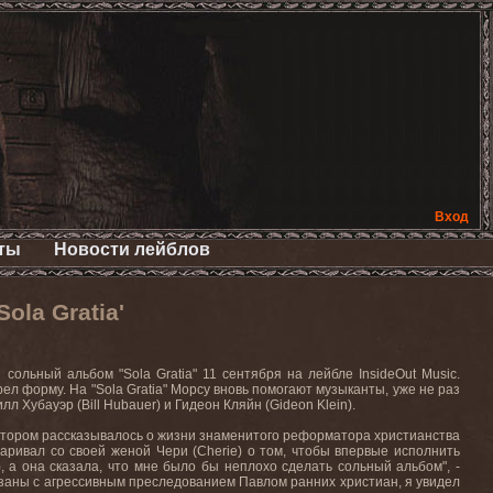
Вход
ты
Новости лейблов
la Gratia'
ольный альбом "Sola Gratia" 11 сентября на лейбле InsideOut Music.
ел форму. На "Sola Gratia" Морсу вновь помогают музыканты, уже не раз
лл Хубауэр (Bill Hubauer) и Гидеон Кляйн (Gideon Klein).
в котором рассказывалось о жизни знаменитого реформатора христианства
аривал со своей женой Чери (Cherie) о том, чтобы впервые исполнить
), а она сказала, что мне было бы неплохо сделать сольный альбом", -
связаны с агрессивным преследованием Павлом ранних христиан, я увидел