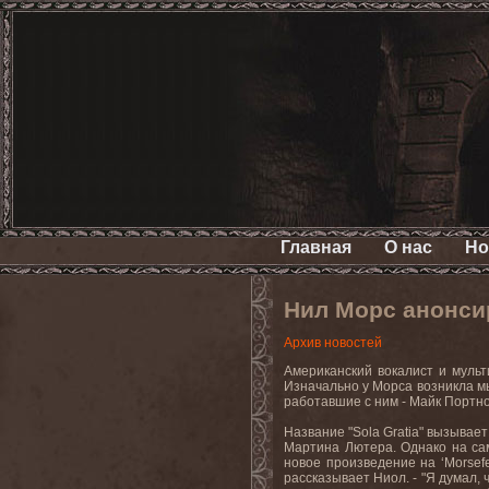
Главная
О нас
Но
Нил Морс анонсир
Архив новостей
Американский вокалист и мульт
Изначально у Морса возникла мы
работавшие с ним - Майк Портной 
Название "Sola Gratia" вызывае
Мартина Лютера. Однако на сам
новое произведение на ‘Morsefe
рассказывает Ниол. - "Я думал,