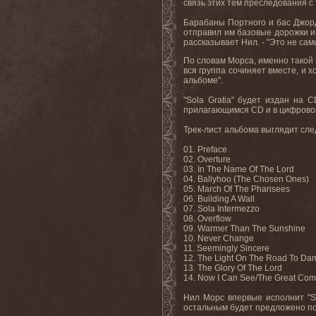
связь этих тем преследования с 'S
Барабаны Портного и бас Джорд
отправил им базовые дорожки и 
рассказывает Нил. - "Это не сам
По словам Морса, именно такой
вся группа сочиняет вместе, и 
альбоме".
"Sola Gratia" будет издан на
прилагающимся CD и в цифровом
Трек-лист альбома выглядит сл
01. Preface
02. Overture
03. In The Name Of The Lord
04. Ballyhoo (The Chosen Ones)
05. March Of The Pharisees
06. Building A Wall
07. Sola Intermezzo
08. Overflow
09. Warmer Than The Sunshine
10. Never Change
11. Seemingly Sincere
12. The Light On The Road To Da
13. The Glory Of The Lord
14. Now I Can See/The Great Com
Нил Морс впервые исполнит "So
остальным будет предложено по