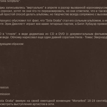
ola Scriptura'".
жа записывались “виртуально” в апреле в разгар вызванной коронавирусо
спросил, хотят ли они что-то переанжировать, но они ответили, что и так вс
ый простой способ делать альбомы, но творчество всегда сопряжено с вызова
 процесс обусловил тот факт, что "Sola Gratia" стал его сольным альбомом
хотя Эрик Джиллетт играет кое-какие гитарные партии, а Билл Хубауэр привне
 CD в “стекле”, в виде диджипака из CD и DVD (с документальным фильмо
 виде. Обложку нарисовал еще один давний соратник Нила - Томас Эверхард
едующим образом:
mascus
mission
la Gratia" вживую на своей ежегодной конвенции “Morsefest” 18-19 сентяб
смотреть выступления артистов в сети.