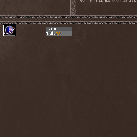
Rounakari) сыграл очень активн