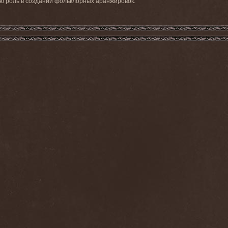
ую роль в создании фольклорных аранжировок.