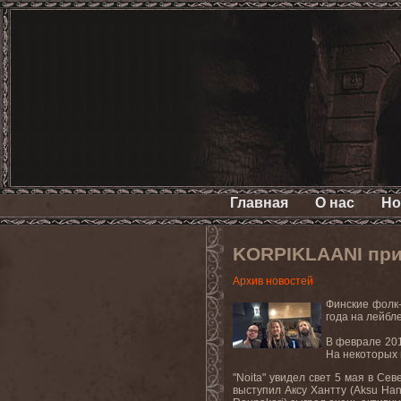
Главная
О нас
Но
KORPIKLAANI при
Архив новостей
Финские фолк
года на лейбл
В феврале 20
На некоторых 
"Noita" увидел свет 5 мая в Се
выступил Аксу Хантту (Aksu Han