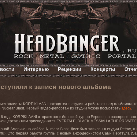
вости
Интервью
Рецензии
Концерты
Отче
ступили к записи нового альбома
-металлисты
KORPIKLAANI
находятся в студии и работают над альбомом, к
е
Nuclear
Blast
. Первый видео
-
репортаж из студии можно посмотреть
здесь
.
18 года
KORPIKLAANI
отправятся в большой тур по Европе, на разогреве в 
концертах к ним присоединятся
EVERTALE
,
BLACK
MESSIAH
и
THE
PRIVATE
верной Америке на лейбле Nuclear Blast. Диск был записан в студии Petrax,
ttu). Это первая работа группы с новым аккордеонистом Сами Перттула (Sa