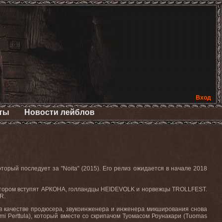
Вход
ты
Новости лейблов
оторый последует за "
Noita
" (2015). Его релиз ожидается в начале 2018
котором вступят АРКОНА, голландцы
HEIDEVOLK
и норвежцы
TROLLFEST
.
ER
.
 а в качестве продюсера, звукоинженера и инженера микширования снова
mi Perttula), который вместе со скрипачом Туомасом Роунакари (Tuomas