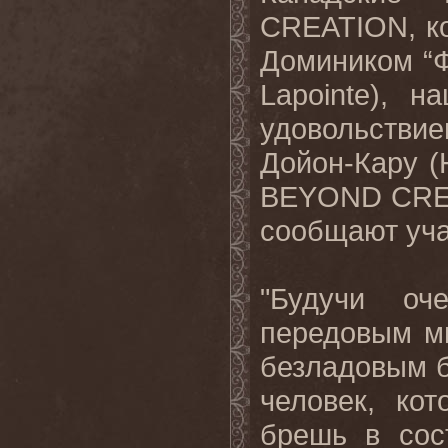
CREATION
, 
Домиником “Ф
Lapointe
), н
удовольств
Дойон-Кару (
BEYOND CREAT
сообщают уча
"Будучи оч
передовым м
безладовым б
человек, ко
брешь в сос