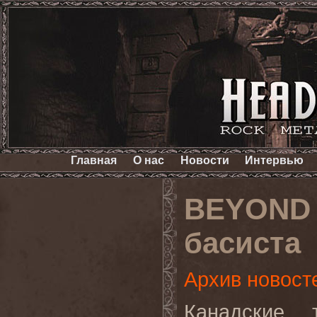
Главная
О нас
Новости
Интервью
BEYOND 
басиста
Архив новост
Канадские 