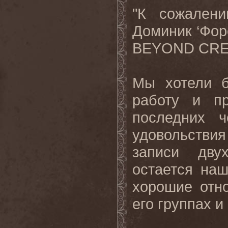
"К сожален
Доминик ‘Фор
BEYOND
CRE
Мы хотели б
работу и пр
последних 
удовольстви
записи дву
остается на
хорошие отн
его
группах
и