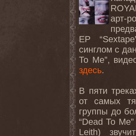
ROYAL
арт
предв
EP “Sextap
синглом с да
To Me”, виде
здесь
.
В пяти трек
от самых т
группы до бо
“Dead To Me”
Leith) звуч