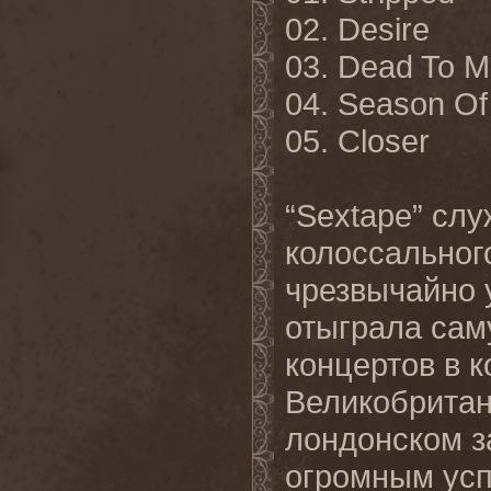
02. Desire
03. Dead To 
04. Season Of
05. Closer
“Sextape” сл
колоссального
чрезвычайно 
отыграла са
концертов в 
Великобритан
лондонском за
огромным усп