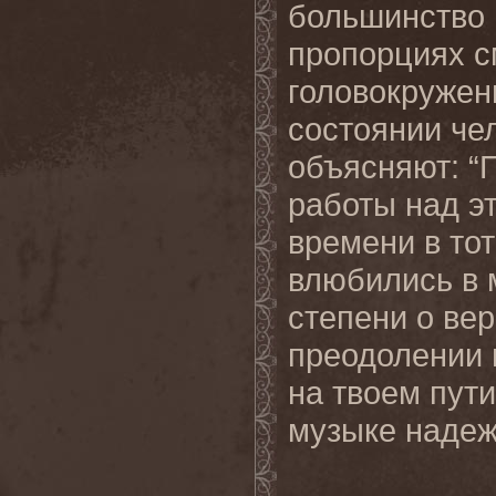
большинство 
пропорциях с
головокружен
состоянии че
объясняют: “
работы над э
времени в то
влюбились в 
степени о вер
преодолении 
на твоем пут
музыке надеж