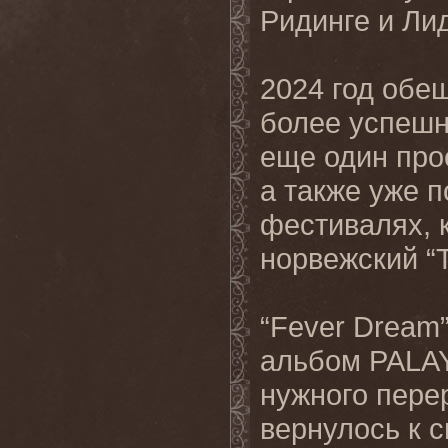
Ридинге и Ли
2024 год обе
более успешн
еще один прое
а также уже п
фестивалях, к
норвежский “T
“Fever Dream
альбом PALAY
нужного перер
вернулось к 