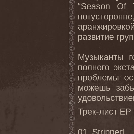
“Season Of 
потусторонн
аранжировкой
развитие гру
Музыканты го
полного экст
проблемы ос
можешь забы
удовольствие
Трек-лист EP
01. Stripped