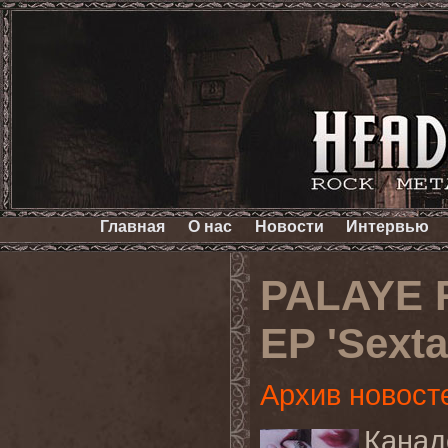
Главная
О нас
Новости
Интервью
PALAYE 
EP 'Sexta
Архив новост
Канад