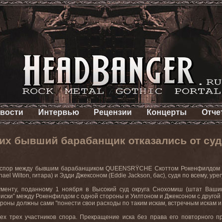
вости
Интервью
Рецензии
Концерты
Отче
х бывший барабанщик отказались от суде
спор между бывшим барабанщиком QUEENSRŸCHE Скоттом Рокенфилдом (Scot
ael Wilton, гитара) и Эдди Джексоном (Eddie Jackson, бас), судя по всему, уре
ументу, поданному 1 ноября в Высокий суд округа Снохомиш (штат Вашинг
иски” между Рокенфилдом с одной стороны и Уилтоном и Джексоном с другой
ороны должны сами "понести свои расходы по таким искам, встречным искам и
ех трех участников спора. Прекращение иска без права его повторного п