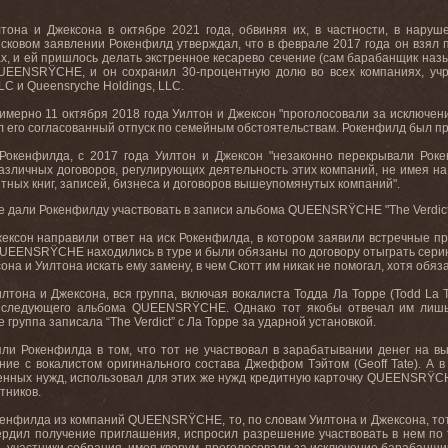
тона и Джексона в октябре 2021 года, обвиняя их, в частности, в нару
исковом заявлении Рокенфилд утверждал, что в феврале 2017 года он взял 
, и ей пришлось делать экстренное кесарево сечение (сам барабанщик называ
EENSRŸCHE, и он сохранил 30-процентную долю во всех компаниях, учрежд
LLC и Queensryche Holdings, LLC.
примерно 11 октября 2018 года Уилтон и Джексон "проголосовали за исключ
л его согласованный отпуск по семейным обстоятельствам. Рокенфилд был пр
Рокенфилда, с 2017 года Уилтон и Джексон "незаконно перекрывали Роке
ичных договоров, регулирующих деятельность этих компаний, не имея на т
тных книг, записей, бизнеса и договоров вышеупомянутых компаний".
е дали Рокенфилду участвовать в записи альбома QUEENSRŸCHE "The Verdict" 
жексон направили ответ на иск Рокенфилда, в котором заявили встречные п
 "QUEENSRŸCHE находились в туре и были обязаны по договору отыграть сер
на и Уилтона искать ему замену, в чем Скотт им никак не помогал, хотя об
илтона и Джексона, вся группа, включая вокалиста Тодда Ла Торре (Todd La 
и следующего альбома QUEENSRŸCHE. Однако тот якобы отвечал им лишь и
 группа записала “The Verdict” с Ла Торре за ударной установкой.
яли Рокенфилда в том, что тот не участвовал в зарабатывании денег на 
ие с вокалистом оригинального состава Джеффом Тэйтом (Geoff Tate). А 
енных нужд, использовал для этих же нужд кредитную карточку QUEENSRŸC
тников.
кенфилда из компаний QUEENSRŸCHE, то, по словам Уилтона и Джексона, тот
ердил получение приглашения, испросил разрешение участвовать в нем по т