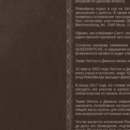
решение по данному вопросу.
Рокенфилд подал в суд на Уил
увольнении с работы. В своем 
появились осложнения при родах
был согласован участниками QU
Merchandising, Inc., EMS Music, 
Однако, как утверждал Скотт, 
единственной причиной чего бы
Согласно исковому заявлению 
QUEENSRŸCHE, в нарушение разл
возможности провести аудит уче
Также Уилтон и Джексон якобы н
10 марта 2022 года Уилтон и Д
взять паузу в гастролях, когда
уход Рокенфилда вынудил Джексо
В конце 2017 года, по словам У
обсудить его участие в запис
обязательства по записи. В итоге
Также Уилтон и Джексон обвин
заключить полюбовное соглашен
общей кассы группы для собств
или разрешения остальных учас
Что же касается исключения Ро
до даты его проведения, подтв