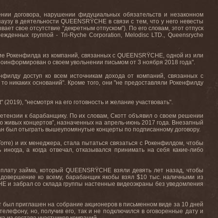
шении договора, нарушении фидуциальных обязательств и незаконном
паузу в деятельности QUEENSRŸCHE в связи с тем, что у него невесты
ет свое отсутствие “декретным отпуском”). По его словам, этот отпуск
енных группой - Tri-Ryche Corporation, Melodisc LTD., Queensryche
ение Рокенфилда из компаний, связанных с QUEENSRŸCHE, одной из или
оинформирован о своем увольнении письмом от 3 ноября 2018 года".
нфилду доступ ко всем источникам дохода от компаний, связанных с
о никаких оснований". Кроме того, они "не предоставляли Рокенфилду
(2019), "несмотря на его готовность и желание участвовать".
ретензии к барабанщику. По их словам, Скотт объявил о своем решении
ию живых концертов”, назначенных на апрель-июнь 2017 года. Внезапный
язан был отыграть вышеупомянутые концерты по подписанному договору.
Torre) и их менеджера, стала пытаться связаться с Рокенфилдом, чтобы
ногда, а когда отвечал, отказывался принимать на себя какие-либо
выплату займа, который QUEENSRŸCHE взяли девять лет назад, чтобы
в довершение ко всему, барабанщик якобы взял $10 тыс. наличными из
HE и забрал со склада группы настенные видеоэкраны без уведомления
 был приглашен на собрание акционеров в письменном виде за 10 дней
елефону, но, получив его, так и не подключился в оговоренные дату и