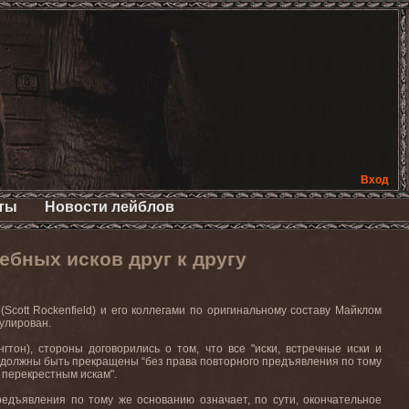
Вход
ты
Новости лейблов
бных исков друг к другу
t Rockenfield) и его коллегами по оригинальному составу Майклом
гулирован.
тон), стороны договорились о том, что все "иски, встречные иски и
 должны быть прекращены “без права повторного предъявления по тому
 перекрестным искам".
редъявления по тому же основанию означает, по сути, окончательное