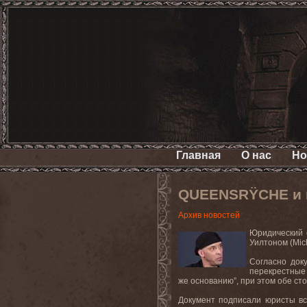
Главная
О нас
Но
QUEENSRŸCHE и и
Архив новостей
Юридический 
Уилтоном (Mich
Согласно док
перекрестные 
же основанию”, при этом обе ст
Документ подписали юристы вс