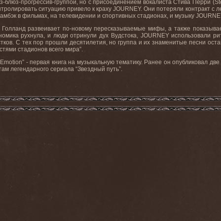
блюз-прогрессив-группой, но с присоединением вокалиста Стива Перри (Stev
тролировать ситуацию привело к краху JOURNEY. Они потеряли контракт с ле
ла камбэк в фильмах, на телевидении и спортивных стадионах, и музыку JOURN
 Голланд развеивает по-новому пересказываемые мифы, а также показывае
кономика рухнула, и люди отринули дух Вудстока, JOURNEY использовали р
ов. С тех пор прошли десятилетия, но группа и их знаменитые песни остаютс
стями стадионов всего мира”.
nd Emotion” - первая книга на музыкальную тематику. Ранее он опубликовал две
ам легендарного сериала “Звездный путь”.