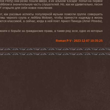
e Perry) они резко пошли вверх, и их альбом ‘Escape’ попал на первое
йблом и значительную часть слушателей. Но, как ни удивительно, песня
EY открыло для себя новое поколение.
т, как расовые аспекты популярной музыки помогли группе совершить
итмы черного соула и лейбла Motown, чтобы принести надежду в жизнь
я классикой, а сейчас, когда в ней поет Арнел Пинеда (Arnel Pineda),
 книги о борьбе за гражданские права, а также ряд эссе, одно из которых
Roman P-V - 2023-12-07 10:35:25