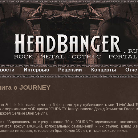
вости
Интервью
Рецензии
Концерты
Отче
нига о JOURNEY
 & Littlefield назначило на 6 февраля дату публикации книги “Livin' Just 
 американских AOR-щиков JOURNEY. Книгу написал Дэвид Хэмилтон Голланд (
жоэл Селвин (Joel Selvin).
сит: “Ворвавшись на сцену в конце 70-х, JOURNEY вдохновляют поколение
рутится вокруг амбиций, колоссальных самомнений и их стычек. Дэвид 
ленных интервью, которые он брал более 10 лет, и тысячах источников.