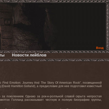
Вход
ты
Новости лейблов
To Find Emotion: Journey And The Story Of American Rock”, посвященной
David Hamilton Golland), а предисловие для нее подготовил известный
 за поколением. Однако за рок-н-ролльной славой скрыта непростая
Хэмилтон Голланд рассказывает честную и полную биографию группы,