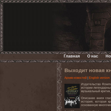
Главная
О нас
Но
Выходит новая к
Архив новостей
|
English version
Издательство Rowman
истории легендарных
музыкальный критик Д
Описание книги гла
история, которая к
основанную многочис