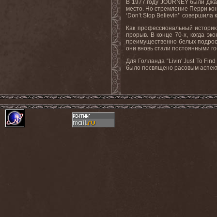
В 1977 году JOURNEY были джаз-
место. Но стремление Перри кон
‘Don’t Stop Believin’’ соверши
Как профессиональный историк
прорыв. В конце 70-х, когда э
преимущественно белых подростк
они вновь стали постоянными го
Для Голланда “Livin' Just To Fi
было посвящено расовым аспект