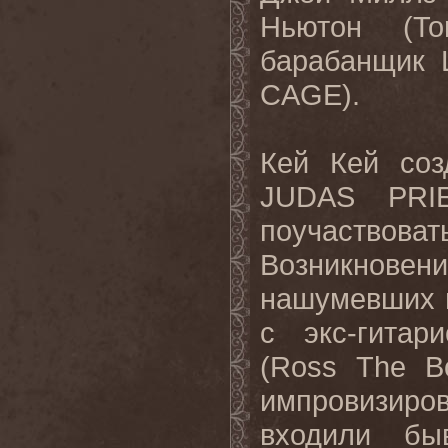
Ньютон (T
барабанщик 
CAGE).
Кей Кей соз
JUDAS PRIE
поучаствоват
Возникнове
нашумевших п
с экс-гита
(Ross The B
импровизиро
входили б