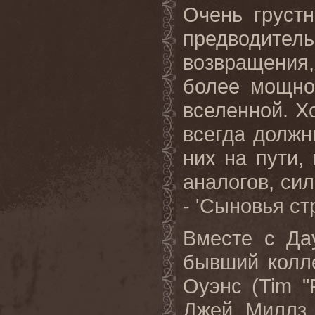
Очень груст
предводит
возвращения
более мощно
вселенной. Х
всегда должн
них на пути,
аналогов, сил
- 'Сыновья ст
Вместе с Да
бывший колл
Оуэнс (Tim "
Джей Миллз (