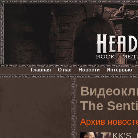
Главная
О нас
Новости
Интервью
Видеокли
The Senti
Архив новост
KK'S 