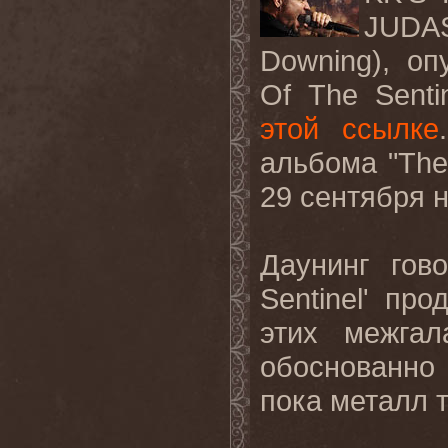
JUDAS
Downing), о
Of The Senti
этой ссылке
альбома "The
29 сентября 
Даунинг гов
Sentinel' пр
этих межгал
обоснованно
пока металл 