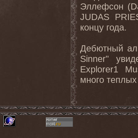
Эллефсон (Da
JUDAS PRIES
концу года.
Дебютный ал
Sinner" уви
Explorer1 M
много теплых