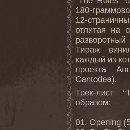
“
The
Rules
” 
180-граммов
12-страничн
отлитая на 
разворотный 
Тираж вини
каждый из ко
проекта Ан
Cantodea
).
Трек-лист “
образом:
01.
O
pening (