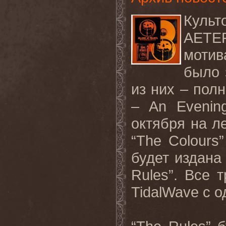
Куль
AETE
мотив
было
из
них
–
пол
– An Evenin
октября
на
л
“The Colours
будет
издана
Rules”.
Все т
TidalWave
с о