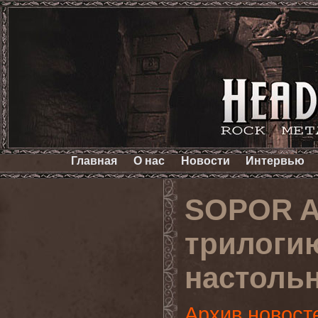
Главная
О нас
Новости
Интервью
SOPOR A
трилоги
настоль
Архив новост