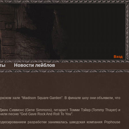
Вход
ты
Новости лейблов
оркском
зале
“Madison Square Garden”.
В финале шоу они объявили, что
 Джин Симмонс (
Gene
Simmons
), гитарист Томми Тэйер (
Tommy
Thayer
) и
нили песню "
God
Gave
Rock
And
Roll
To
You
".
родюсированием разработки занималась шведская компания
Pophouse