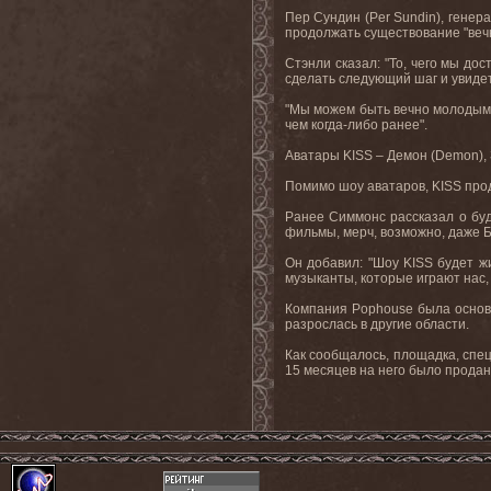
Пер Сундин (
Per
Sundin
), гене
продолжать существование "вечн
Стэнли сказал: "То, чего мы до
сделать
следующий
шаг
и
увиде
"Мы можем быть вечно молодыми
чем когда-либо ранее".
Аватары
KISS
– Демон (
Demon
)
Помимо шоу аватаров,
KISS
про
Ранее Симмонс рассказал о бу
фильмы
,
мерч
,
возможно
,
даже
Б
Он добавил: "Шоу
KISS
будет ж
музыканты, которые играют нас,
Компания
Pophouse
была
осно
разрослась в другие области.
Как сообщалось, площадка, спе
15
месяцев
на
него
было
продан