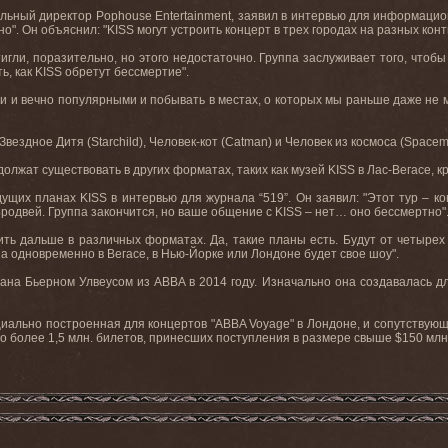
ральный директор
Pophouse
Entertainment
, заявил в интервью для информацио
о". Он объяснил: "
KISS
могут устроить концерт в трех городах на разных конт
стигли, поразительно, но этого недостаточно. Группа заслуживает того, чтоб
ть
,
как
KISS
обретут
бессмертие
".
 и вечно популярными и побывать в местах, о которых мы раньше даже не м
, Звездное Дитя (
Starchild
), Человек-кот (
Catman
) и Человек из космоса (
Space
должат существовать в других форматах, таких как музей
KISS
в Лас-Вегасе, 
дущих планах
KISS
в интервью для журнала “519”. Он заявил: "Этот тур – к
родвей
.
Группа закончится, но ваше общение с
KISS
– нет… оно бессмертно"
ить дальше в различных форматах. Да
,
такие
планы
есть
.
Будут от четырех
 а одновременно в Вегасе, в Нью-Йорке или Лондоне будет свое шоу".
вана
Бьерном
Улвеусом
из
ABBA
в
2014
году
.
Изначально она создавалась д
циально построенная для концертов "
ABBA
Voyage
" в Лондоне, и сопутствую
о
более
1,5
млн
.
билетов
,
принесших
поступления
в
размере
свыше
$150
млн