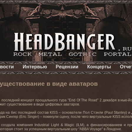
вости
Интервью
Рецензии
Концерты
Отче
существование в виде аватаров
и
последний
концерт
прощального
тура
"End Of The Road" 2
декабря
в
нью
-
й
жит существование в виде цифровых аватаров.
ода на бис последний состав
KISS
– основатели Пол Стэнли (
Paul
Stanley
) и
ик Сингер (
Eric
Singer
) – покинули сцену, после чего виртуальные
KISS
испол
создала компания
Industrial
Light
&
Magic
(
ILM
), а финансированием и п
 которая стоит за успешным виртуальным шоу "
ABBA
Voyage
" в Лондоне.