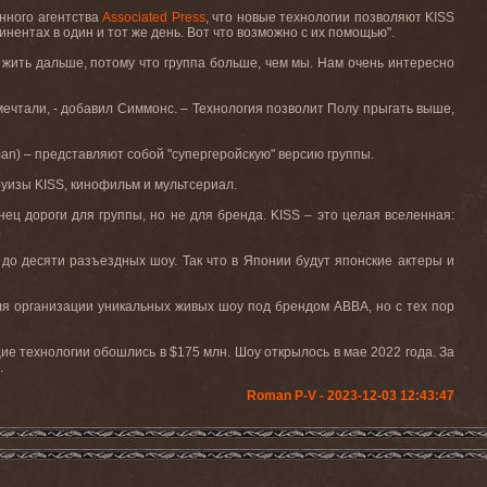
нного агентства
Associated
Press
, что новые технологии позволяют
KISS
инентах в один и тот же день. Вот
что
возможно
с
их
помощью
".
ы жить дальше, потому что группа больше, чем мы. Нам
очень
интересно
ечтали, - добавил Симмонс. – Технология позволит Полу прыгать выше,
man
) – представляют собой "супергеройскую" версию группы.
круизы
KISS
, кинофильм и мультсериал.
онец дороги для группы, но не для бренда.
KISS –
это
целая
вселенная
:
.
 до десяти разъездных шоу. Так что в Японии будут японские актеры и
ля организации уникальных живых шоу под брендом
ABBA
, но с тех пор
щие технологии обошлись в $175 млн. Шоу
открылось
в
мае
2022
года
.
За
.
Roman P-V - 2023-12-03 12:43:47