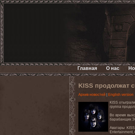
Главная
О нас
Но
KISS продолжат 
Архив новостей
|
English version
KISS
отыграл
группа продол
Во время вых
барабанщик Эр
Аватары
KISS
Entertainment
,