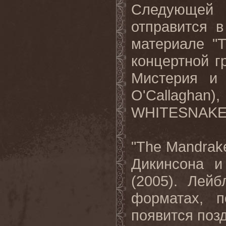
Следующей
отправится 
материале "
T
концертной г
Мистерия и 
O
'
Callaghan
)
WHITESNAK
"
The
Mandrak
Дикинсона и
(2005). Лей
форматах, 
появится поз