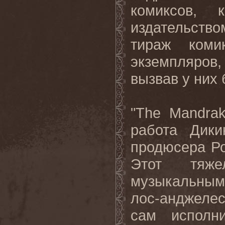
комиксов
,
издательство
тираж коми
экземпляров
вызвав у них
"
The
Mandra
работа Дики
продюсера Ро
Этот тяж
музыкальным
лос-анджеле
сам исполн