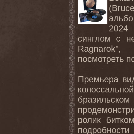
(Bruc
альб
202
синглом с н
Ragnarok
", 
посмотреть п
Премьера
ви
колоссальной
бразильском
продемонстр
ролик
битко
подробности