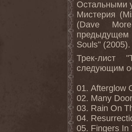
Остальными у
Мистерия (
Mi
(
Dave
More
предыдущем 
Souls
" (2005).
Трек-лист "
следующим о
01.
Afterglow 
02. Many Doors
03. Rain On T
04. Resurrect
05. Fingers I