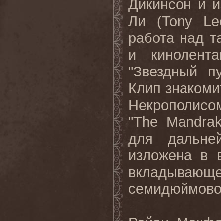
Дикинсон и и
Ли (
Tony
Le
работа над 
и кинолента
"Звездный пу
Клип знакоми
Некрополисо
"
The
Mandra
для дальней
изложена в 
вкладываю
семидюймово