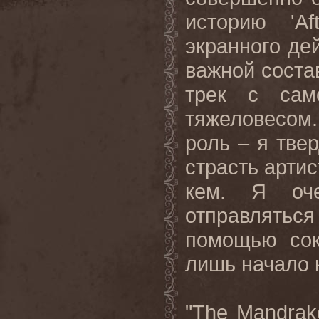
историю '
Af
экранного де
важной соста
трек с сам
тяжеловесом.
роль – я тве
страсть артис
кем. Я оч
отправлять
помощью сок
лишь
начало
"The Mandrak