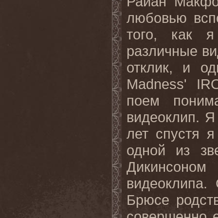
Райан Макфо
любовью всп
того, как 
различные ви
отклик, и о
Madness
'
IR
поем поним
видеоклип. Я
лет спустя я
одной из зв
Дикинсоном
видеоклипа.
Брюсе родст
совершенно 