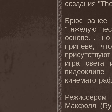
создания "
Th
Брюс ранее 
"тяжелую пе
основе… но
припеве, чт
присутствуют
игра света 
видеоклип
кинематограф
Режиссеро
Макфолл (
Ry