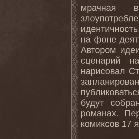
мрачная
в
злоупотребле
идентичность
на
фоне
деят
Автором иде
сценарий н
нарисовал Ст
запланиров
публиковать
будут собра
романах. Пе
комиксов
17
я