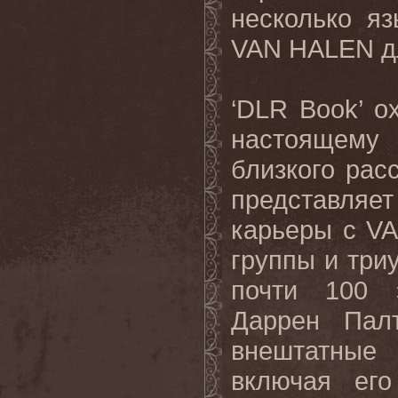
несколько яз
VAN HALEN
д
‘
DLR
Book
’ о
настоящему 
близкого рас
представляет
карьеры с
V
группы и три
почти 100 
Даррен Палт
внештатные 
включая ег