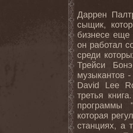
Даррен Палт
сыщик, кото
бизнесе еще 
он работал с
среди котор
Трейси Бон
музыкантов 
David Lee R
третья
книга
программы 
которая регу
станциях, а