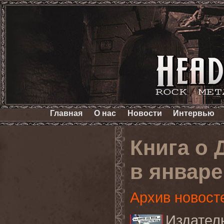
Главная
О нас
Новости
Интервью
Книга о 
в январе
Архив новост
Издател