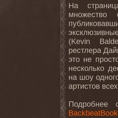
На страниц
множество 
публиковав
эксклюзивны
(
Kevin
Bald
рестлера Дай
это не прост
несколько де
на шоу одног
артистов всех
Подробнее 
BackbeatBook