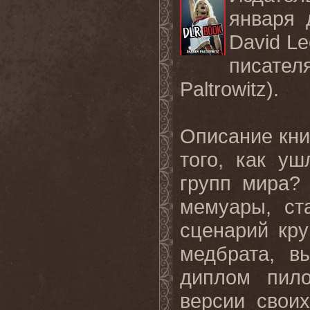
января
David L
писате
Paltrowitz
)
.
Описание книг
того, как у
групп мира?
мемуары, ст
сценарий кру
медбрата, в
диплом пило
версии свои