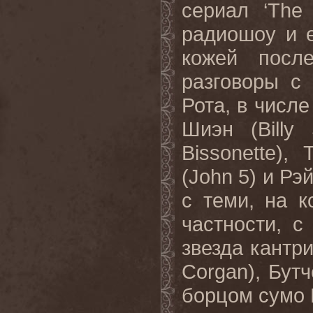
сериал ‘
The
радиошоу и е
кожей посл
разговоры с
Рота, в числе
Шиэн (
Billy
Bissonette
), 
(
John
5) и Рэй
с теми, на к
частности, 
звезда кантри
Corgan
), Бут
борцом сумо 