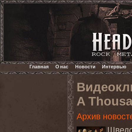
Главная
О нас
Новости
Интервью
Видеокл
A Thousa
Архив новост
Шведс