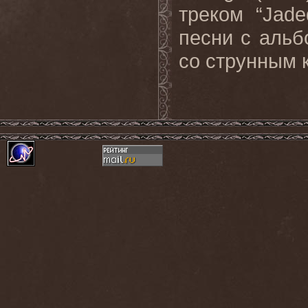
треком “Jad
песни с альб
со струнным к