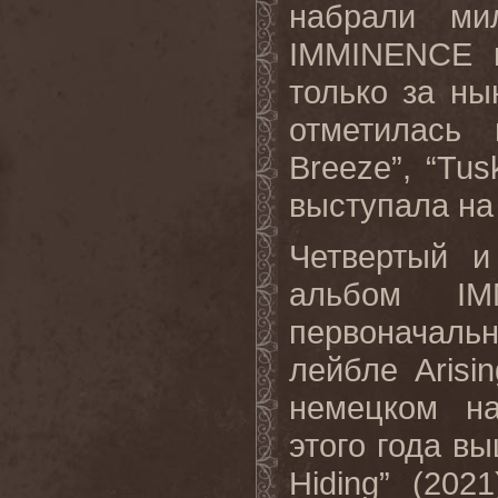
набрали ми
IMMINENCE в
только за н
отметилась
Breeze”, “Tus
выступала на
Четвертый и
альбом IM
первоначаль
лейбле Arisi
немецком на
этого года в
Hiding” (20