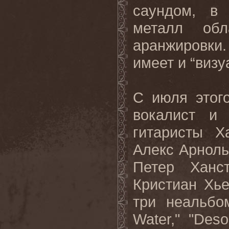
саундом, в 
металл обл
аранжировки
имеет и “визу
С июля этого
вокалист и 
гитаристы Х
Алекс Арноль
Петер Ханс
Кристиан Хьел
три неальбо
Water," "Deso