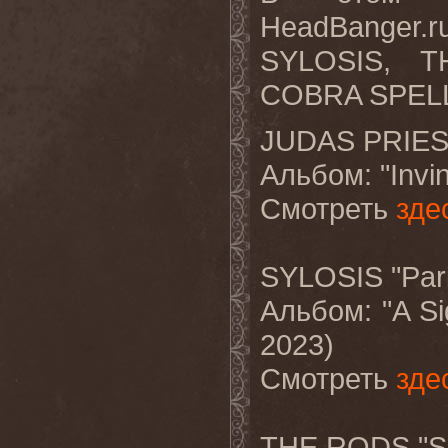
HeadBanger.r
SYLOSIS, 
COBRA SPEL
JUDAS PRIEST 
Альбом
: "Inv
Смотреть
зде
SYLOSIS "Par
Альбом
: "A S
2023)
Смотреть
зде
THE RODS "S