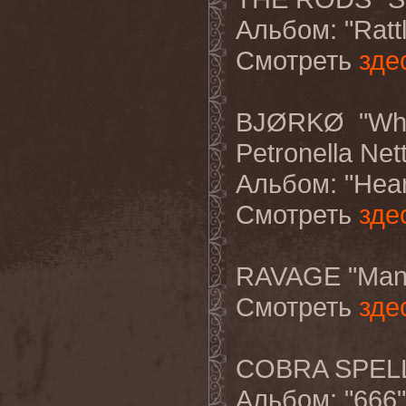
Альбом
: "Rat
Смотреть
зде
BJØRKØ "Whit
Petronella Ne
Альбом
: "Hea
Смотреть
зде
RAVAGE "Manm
Смотреть
зде
COBRA SPELL 
Альбом
: "666