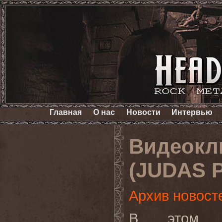
Главная
О нас
Новости
Интервью
Видеокл
(JUDAS P
Архив новост
В этом в