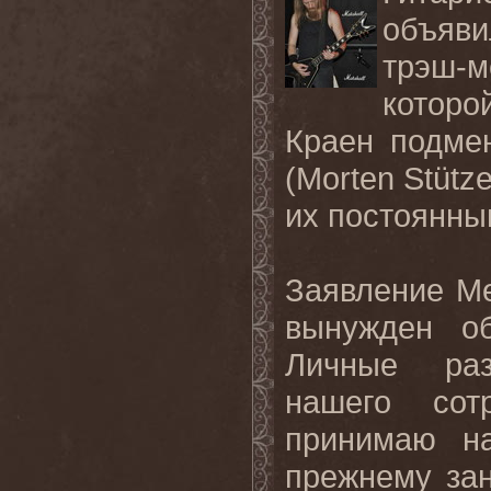
объяви
трэш-м
которо
Краен подме
(
Morten
St
ü
tze
их постоянны
Заявление Ме
вынужден о
Личные раз
нашего сот
принимаю на
прежнему за