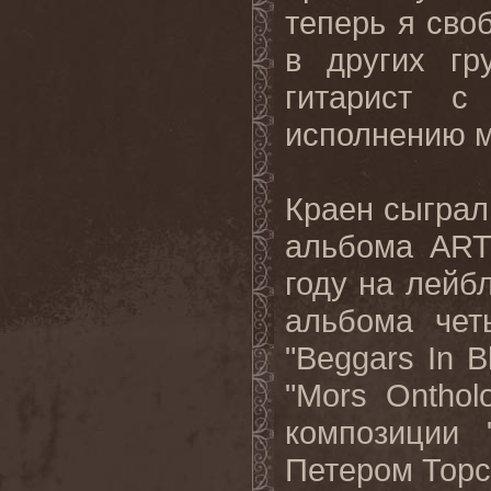
теперь я сво
в других гр
гитарист с
исполнению м
Краен
сыграл
альбома
ART
году
на
лейб
альбома
чет
"Beggars In B
"Mors Onthol
композиции
Петером
Тор