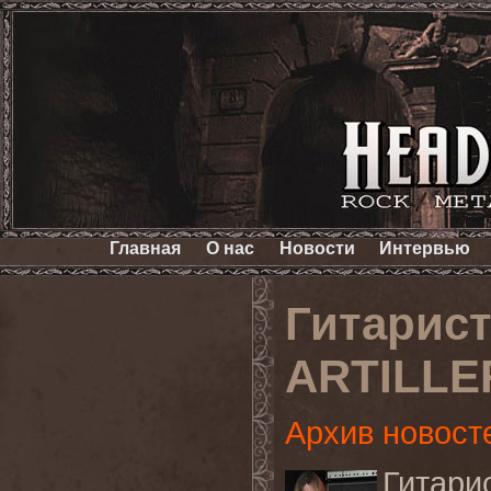
Главная
О нас
Новости
Интервью
Гитарист
ARTILLE
Архив новост
Гитар