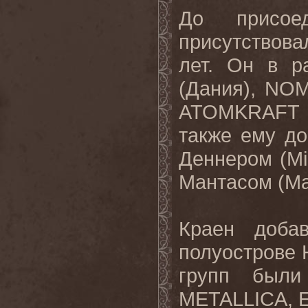
До
присое
присутствова
лет
.
Он
в
р
(
Дания
), NO
ATOMKRAFT 
также
ему
до
Деннеро
м (M
Мантасом
(Ma
Краен доба
полуострове 
групп бы
METALLICA
,