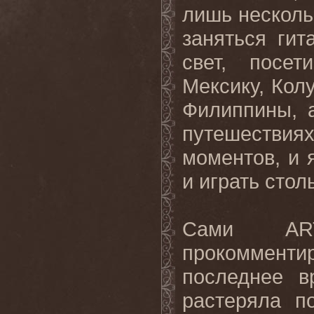
лишь несколь
заняться ги
свет, посе
Мексику, Кол
Филиппины, а
путешеств
моментов, и 
и играть стол
Сами
AR
прокомменти
последнее в
растеряла п