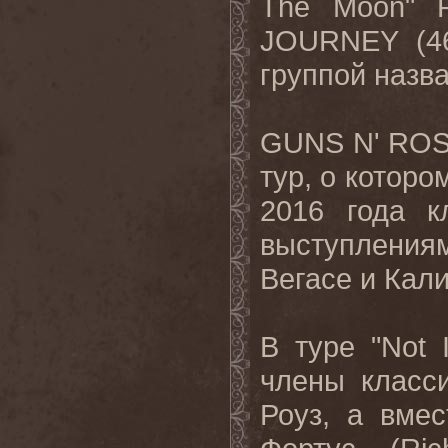
The
Moon
"
JOURNEY
(
группой назва
GUNS
N
'
RO
тур, о которо
2016 года к
выступления
Вегасе и Кал
В туре "
Not
члены класс
Роуз, а вме