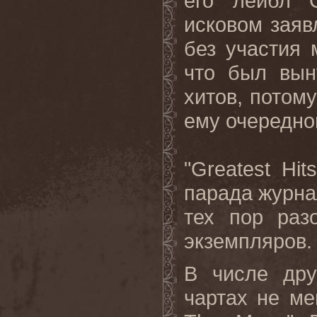
его лейбл 
исковом заяв
без участия 
что был вын
хитов, потому
ему очередно
"
Greatest
Hit
парада журна
тех пор ра
экземпляров.
В числе дру
чартах не ме