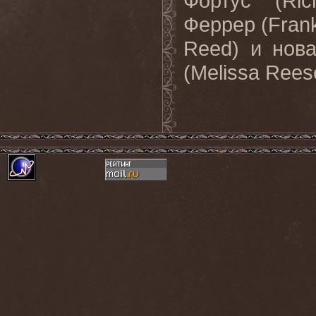
Фортус (
Ric
Феррер (
Fran
Reed
) и нов
(
Melissa
Rees