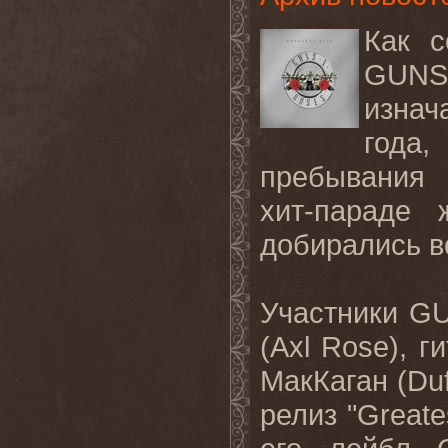
Как
с
GUNS
изнач
года
пребывания 
хит-параде 
добирались
в
Участники
G
(
Axl
Rose
), г
МакКаган (
Duf
релиз "
Greate