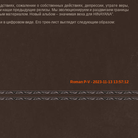
едствиях, сожалении о собственных действиях, депрессии, утрате веры,
м
наши
предыдущие
релизы
.
Мы эволюционируем и раздвигаем границы
елым материалом. Новый
альбом
–
значимая
веха
для
HINAYANA”.
и в цифровом виде. Его
трек
-
лист
выглядит
следующим
образом
:
Roman P-V - 2023-11-13 13:57:12