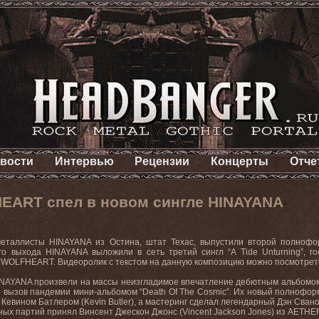
вости
Интервью
Рецензии
Концерты
Отче
ART спел в новом сингле HINAYANA
металлисты
HINAYANA
из Остина, штат Техас, выпустили второй полноф
его выхода
HINAYANA
выложили в сеть третий сингл “
A
Tide
Unturning
”, г
з
WOLFHEART
. Видеоролик с текстом на данную композицию можно посмотрет
INAYANA
произвели на массы неизгладимое впечатление дебютным альбомом
и вызов пандемии мини-альбомом “
Death
Of
The
Cosmic
”. Их новый полнофор
и Кевином Батлером (
Kevin
Butler
), а мастеринг сделал легендарный Дэн Свано
ных партий принял Винсент Джескон Джонс (
Vincent
Jackson
Jones
) из
AETHE