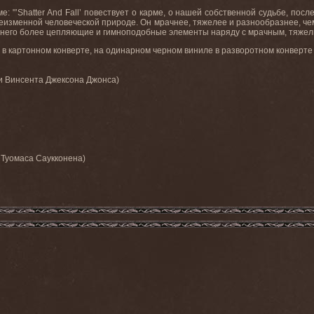
е: "’
Shatter
And
Fall
’ повествует о карме, о нашей собственной судьбе, посл
 неизменной человеческой природе. Он
мрачнее
,
тяжелее
и
разнообразнее
,
че
 в него более цепляющие и гимноподобные элементы наряду с мрачным, тяж
в картонном конверте, на одинарном черном виниле в разворотном конверте 
и
Винсента
Джексона
Джонса
)
Туомаса
Саукконена
)