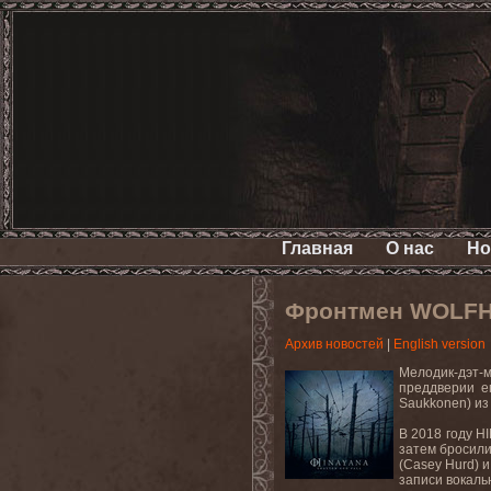
Главная
О нас
Но
Фронтмен WOLFHE
Архив новостей
|
English version
Мелодик-дэт-
преддверии 
Saukkonen
) и
В 2018 году
H
затем бросил
(
Casey
Hurd
) 
записи вокаль