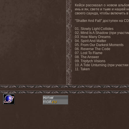
Кейси рассказал о новом альбом
инь и ян, свете и тьме и нашей
своего саунда, чтобы включить
“
Shatter
And
Fall
” доступен на
CD
01. Slowly Light Collides
02. Mind Is A Shadow (
при
участи
03. How Many Dreams
04. Spirit And Matter
05. From Our Darkest Moments
06. Reverse The Code
07. Lost To Flame
08. The Answer
09. Triptych Visions
10. A Tide Unturning (
при
участии
11.
Taken