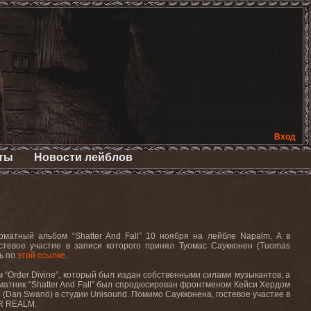
Вход
ты
Новости лейблов
орматный альбом “
Shatter
And
Fall
” 10 ноября на лейбле
Napalm
. А в
остевое участие в записи которого принял Туомас Саукконен (
Tuomas
ь по
этой ссылке
.
 “
Order
Divine
”, который был издан собственными силами музыкантов, а
матник “
Shatter
And
Fall
” был спродюсирован фронтменом Кейси Хердом
 (
Dan
Swan
ö) в студии
Unisound
. Помимо Саукконена, гостевое участие в
R
REALM
.