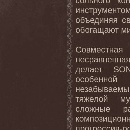
сольного ко
инструментом
объединяя св
обогащают ми
Совместн
несравненна
делает SO
особенной
незабываем
тяжелой му
сложные р
композицио
прогрессив