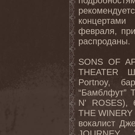
подробнос
рекомендуетс
концертами
февраля, пр
распроданы.
SONS OF AP
THEATER Ше
Portnoy, б
“Бамблфут” Т
N' ROSES), 
THE WINERY
вокалист
Дж
JOURNEY, 