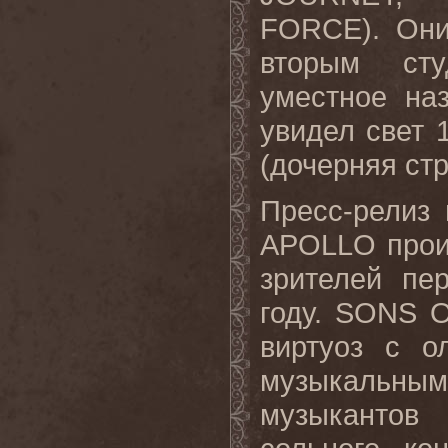
FORCE).
Они
вторым сту
уместное наз
увидел свет 
(дочерняя стр
Пресс-релиз 
APOLLO
прои
зрителей пе
году. SONS 
виртуоз с о
музыкальн
музыкантов