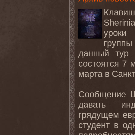
Клави
Sherini
уроки 
групп
данный тур 
состоятся 7 м
марта в Санкт
Сообщение 
давать инд
грядущем евр
студент в о