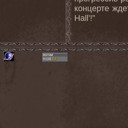
концерте жде
Hall’!”