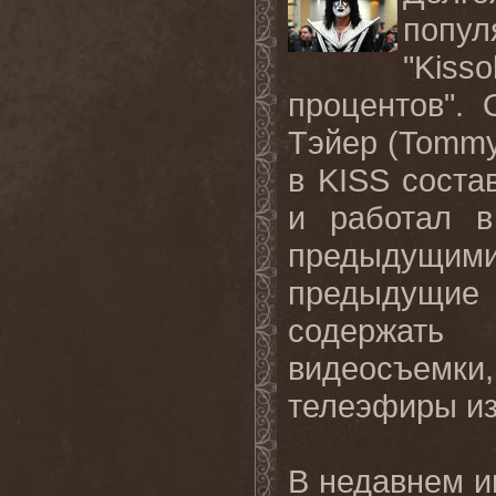
попу
"
Kisso
процентов".
Тэйер (
Tomm
в
KISS
соста
и работал в
предыдущи
предыдущие
содержать
видеосъемк
телеэфиры и
В недавнем 