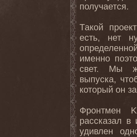
получается
.
Такой проек
есть, нет н
определенно
именно поэт
свет. Мы ж
выпуска, что
который он за
Фронтмен
K
рассказал в 
удивлен одн