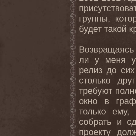
присутствов
группы, кот
будет такой к
Возвращаясь 
ли у меня у
релиз до си
столько дру
требуют полн
окно в граф
только ему,
собрать и сд
проекту дол