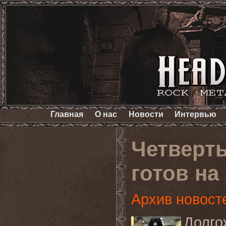
Главная
О нас
Новости
Интервью
Четверт
готов на
Архив новост
Долг