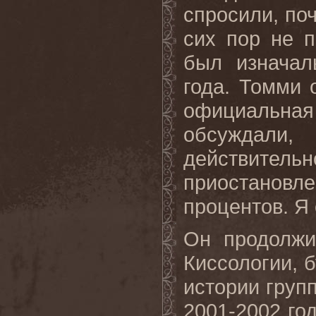
спросили, по
сих пор не п
был изначал
года. Томми 
официальная 
обсуждали,
действите
приостановле
процентов. Я
Он продолж
Киссологии
,
б
истории груп
2001-2002 год