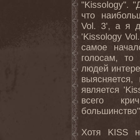
"
Kissology
". 
что наиболь
Vol
. 3', а я
'
Kissology
Vol
самое начал
голосам, то
людей интере
выясняется,
является '
Kis
всего кри
большинство"
Хотя
KISS