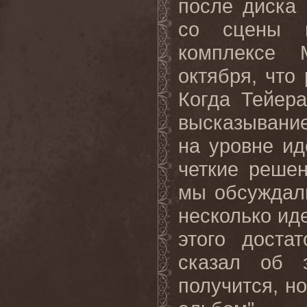
после диска 
со сцены н
комплексе 
октября, что
Когда Тейер
высказывание
на уровне ид
четкие решен
мы обсуждали
несколько иде
этого доста
сказал об 
получится, н