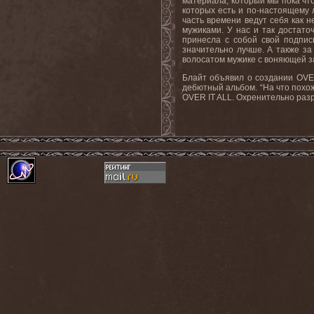
материала, который мы пока что
которых есть и по-настоящему 
часть времени ведут себя как 
мужиками. У нас и так достато
принесла с собой свой подпис
значительно лучше. А также за
волосатом мужике с воняющей з
Блайт объявил о создании OVER
дебютный альбом. “На что пох
OVER IT ALL. Охренительно разр