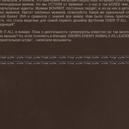
 записали, и поняли, что нам нужно несколько скоростных гитарных соло в к
легендарные мужики. Но мы УСТАЛИ от 'мужиков' — у нас и так БОЛЕЕ чем
некультурные идиоты. Мужики ВОНЯЮТ, постоянно пердят, и из-за них в авт
чно мужиков. Хватит гребаных мужиков, пожалуйста. Каков же идеальный о
ной Ibanez JIVA и сравняла с землей все живое. Нам было очень приятн
 то, что стала моделью для самой первого дизайна футболки OVER IT ALL.
адницей".
 IT ALL в январе. Пока о деятельности супергруппы известно не так мног
ожа музыка? Ну, если положить в блендер SWORN ENEMY, ANIMALS AS LEAD
ушительная штука”, - написали музыканты.