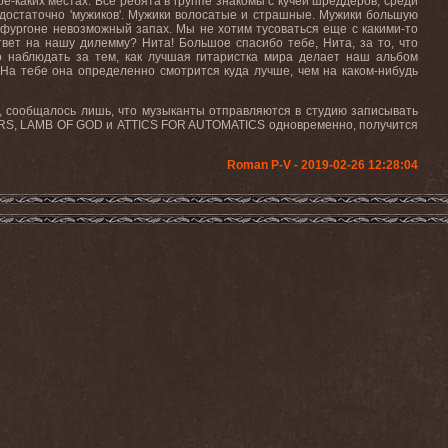
ое-каких местах. Все ребята в группе знакомы с кучей шреддеров, среди
 достаточно 'мужиков'. Мужики волосатые и страшные. Мужики большую
офургоне невозможный запах. Мы не хотим тусоваться еще с какими-то
твет на нашу дилемму? Нита! Большое спасибо тебе, Нита, за то, что
о наблюдать за тем, как лучшая гитаристка мира делает наш альбом
 На тебе она определенно смотрится куда лучше, чем на каком-нибудь
о, сообщалось лишь, что музыканты отправляются в студию записывать
ERS, LAMB OF GOD и ATTICS FOR AUTOMATICS одновременно, получится
Roman P-V - 2019-02-26 12:28:04