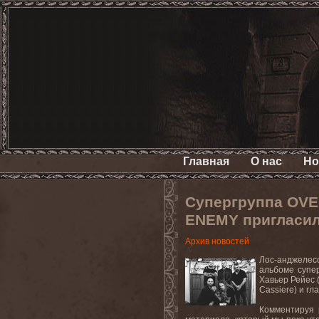
Главная
О нас
Но
Супергруппа OVE
ENEMY пригласил
Архив новостей
Лос-анджелесс
альбоме супе
Хавьер Рейес 
Cassiere) и г
Комментируя 