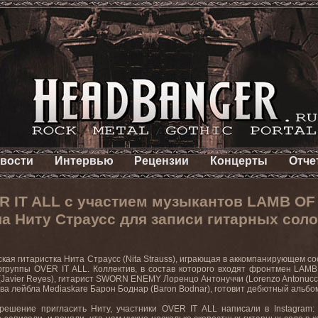
вости
Интервью
Рецензии
Концерты
Отче
R IT ALL с участием музыкантов LAMB O
а Ниту Страусс для записи гитарных соло
кая гитаристка Нита Страусс (Nita Strauss), играющая в аккомпанирующем со
ргруппы OVER IT ALL. Коллектив, в состав которого входят фронтмен LAM
(Javier Reyes), гитарист SWORN ENEMY Лоренцо Антонуччи (Lorenzo Antonucci
лава лейбла Mediaskare Барон Боднар (Baron Bodnar), готовит дебютный альбом
решение пригласить Ниту, участники OVER IT ALL написали в Instagram: