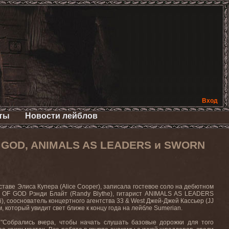
Вход
ты
Новости лейблов
F GOD, ANIMALS AS LEADERS и SWORN
ставе Элиса Купера (Alice Cooper), записала гостевое соло на дебютном
B OF GOD Рэнди Блайт (Randy Blythe), гитарист ANIMALS AS LEADERS
), сооснователь концертного агентства 33 & West Джей-Джей Кассьер (JJ
, который увидит свет ближе к концу года на лейбле Sumerian.
 "Собрались вчера, чтобы начать слушать базовые дорожки для того