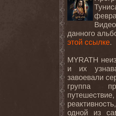
Тунис
февра
Видео
данного альб
этой ссылке
.
MYRATH
неи
и их узнав
завоевали се
группа пр
путешестви
реактивность
одной из са