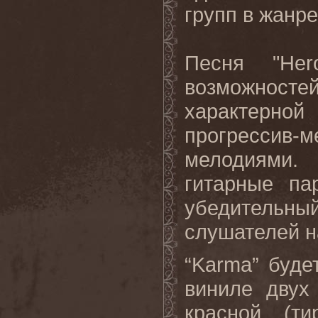
групп в жанре
Песня "
Her
возможностей
характерно
прогресси
мелодиями.
гитарные па
убедительн
слушателей н
“Karma”
буде
виниле
двух
красной
(
ти