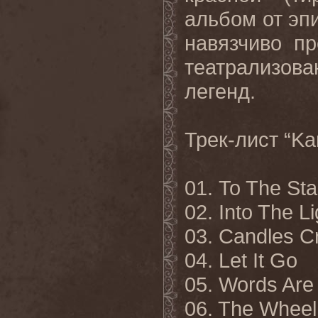
альбом от эп
навязчиво пр
театрализов
легенд.
Трек
-
лист
“K
01. To The Sta
02. Into The Li
03. Candles C
04. Let It Go
05. Words Are 
06. The Wheel