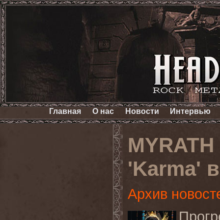
Главная
О нас
Новости
Интервью
MYRATH 
'Karma' 
Архив новост
Прог