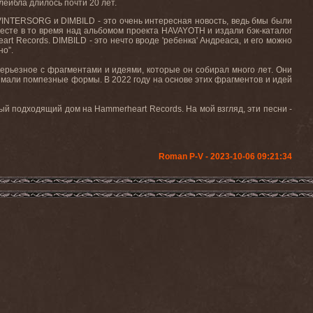
ейбла длилось почти 20 лет.
VINTERSORG и DIMBILD - это очень интересная новость, ведь бмы были
есте в то время над альбомом проекта HAVAYOTH и издали бэк-каталог
 Records. DIMBILD - это нечто вроде 'ребенка' Андреаса, и его можно
но”.
 серьезное с фрагментами и идеями, которые он собирал много лет. Они
имали помпезные формы. В 2022 году на основе этих фрагментов и идей
ый подходящий дом на Hammerheart Records. На мой взгляд, эти песни -
Roman P-V - 2023-10-06 09:21:34