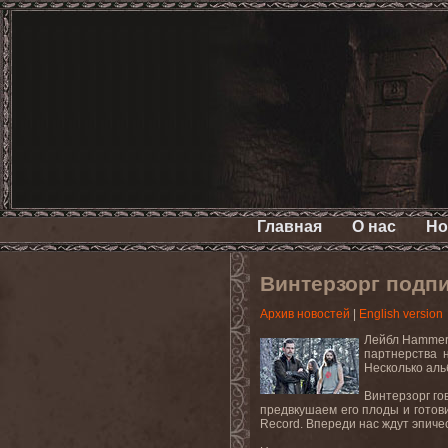
Главная
О нас
Но
Винтерзорг подп
Архив новостей
|
English version
Лейбл Hammerh
партнерства 
Несколько аль
Винтерзорг го
предвкушаем его плоды и готов
Record. Впереди нас ждут эпиче