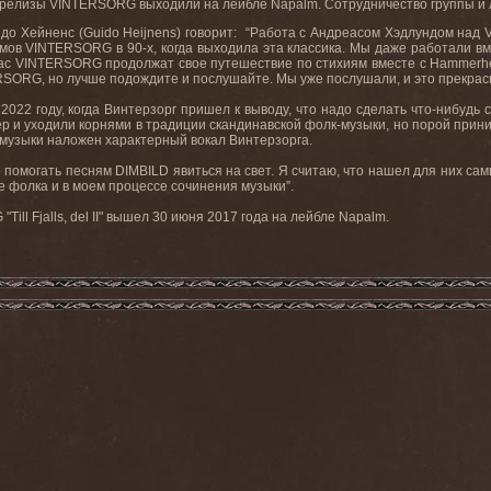
релизы VINTERSORG выходили на лейбле Napalm. Сотрудничество группы и л
до Хейненс (Guido Heijnens) говорит: “Работа с Андреасом Хэдлундом над 
ов VINTERSORG в 90-х, когда выходила эта классика. Мы даже работали вм
с VINTERSORG продолжат свое путешествие по стихиям вместе с Hammerheart
RSORG, но лучше подождите и послушайте. Мы уже послушали, и это прекрас
022 году, когда Винтерзорг пришел к выводу, что надо сделать что-нибудь
ер и уходили корнями в традиции скандинавской фолк-музыки, но порой прин
 музыки наложен характерный вокал Винтерзорга.
 помогать песням DIMBILD явиться на свет. Я считаю, что нашел для них сам
е фолка и в моем процессе сочинения музыки”.
ll Fjalls, del II" вышел 30 июня 2017 года на лейбле Napalm.