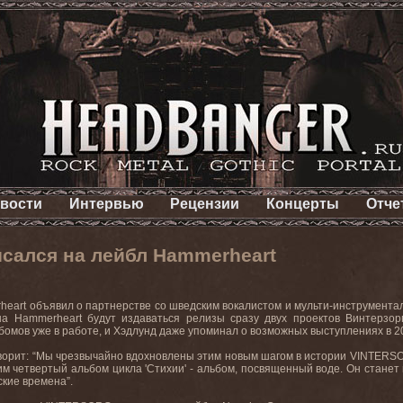
вости
Интервью
Рецензии
Концерты
Отче
исался на лейбл Hammerheart
eart объявил о партнерстве со шведским вокалистом и мульти-инструменталис
на Hammerheart будут издаваться релизы сразу двух проектов Винтерзо
бомов уже в работе, и Хэдлунд даже упоминал о возможных выступлениях в 20
ворит: “Мы чрезвычайно вдохновлены этим новым шагом в истории VINTERSO
им четвертый альбом цикла 'Стихии' - альбом, посвященный воде. Он стане
ские времена”.