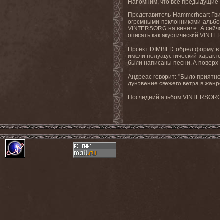
Напомним, что все предыдущие 
Представитель Hammerheart Гви
огромными поклонниками альбом
VINTERSORG на виниле. А сейча
описать как акустический VINTE
Проект DIMBILD обрел форму в 2
имели полуакустический характ
были написаны песни. А поверх
Андреас говорит: "Было приятно
дуновение свежего ветра в жанр
Последний альбом VINTERSORG "Ti