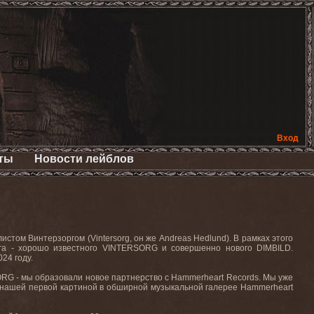
Вход
ты
Новости лейблов
том Винтерзоргом (Vintersorg, он же Andreas Hedlund). В рамках этого
рга - хорошо известного VINTERSORG и совершенно нового DIMBILD.
24 году.
RG - мы образовали новое партнерство с Hammerheart Records. Мы уже
т нашей первой картиной в обширной музыкальной галерее Hammerheart