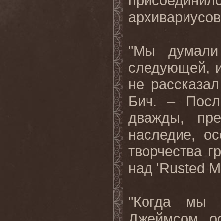
присоединил
архивариусов 
"Мы думали
следующей, и
не рассказа
Бич. – Посл
дважды, пр
наследие, о
творчества г
над '
Rusted
M
"Когда мы 
Джеймсом ос