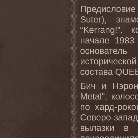
Предисловие
Suter
), знам
“
Kerrang
!”, 
начале 1983
основате
историческ
состава
QUE
Бич и Нэрон
Metal
", коло
по хард-рок
Северо-зап
вылазки в