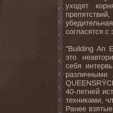
уходят кор
препятствий
убедительная
согласятся
с
"
Building
An
E
это неавтор
себя интерв
различными 
QUEENSR
Ÿ
C
40-летней ис
техниками, ч
Ранее взятые