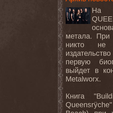
На
QUE
основ
метала
.
При
никто
не
издательств
первую би
выйдет в ко
Metalworx
.
Книга "
Build
Queensr
ÿ
che