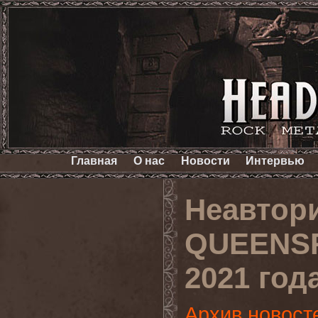
Главная
О нас
Новости
Интервью
Неавтор
QUEENSR
2021 год
Архив новост