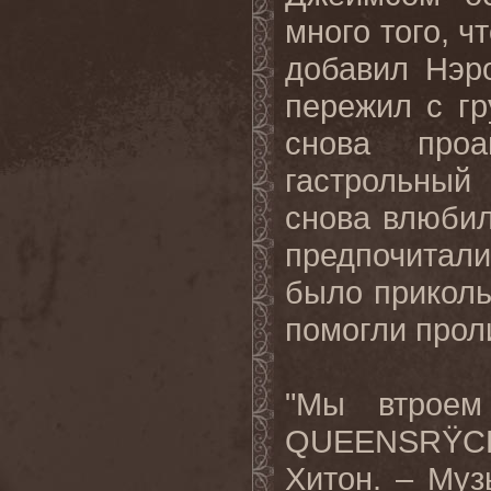
много того, ч
добавил Нэро
пережил с гр
снова проа
гастрольный
снова влюбил
предпочитал
было приколь
помогли проли
"Мы втроем
QUEENSR
Ÿ
C
Хитон. – Муз