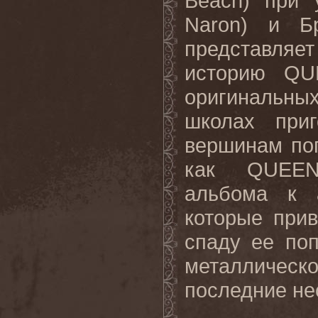
Beach
) при 
Naron
) и Бр
представля
историю
QU
оригинальн
школах при
вершинам поп
как
QUEE
альбома к 
которые при
спаду ее по
металличес
последние нес